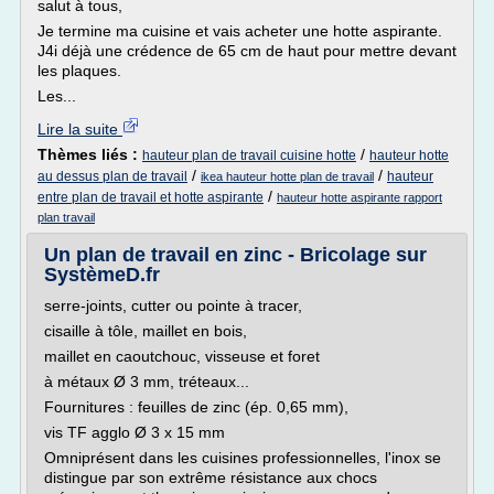
salut à tous,
Je termine ma cuisine et vais acheter une hotte aspirante.
J4i déjà une crédence de 65 cm de haut pour mettre devant
les plaques.
Les...
Lire la suite
Thèmes liés :
/
hauteur plan de travail cuisine hotte
hauteur hotte
/
/
au dessus plan de travail
hauteur
ikea hauteur hotte plan de travail
/
entre plan de travail et hotte aspirante
hauteur hotte aspirante rapport
plan travail
Un plan de travail en zinc - Bricolage sur
SystèmeD.fr
serre-joints, cutter ou pointe à tracer,
cisaille à tôle, maillet en bois,
maillet en caoutchouc, visseuse et foret
à métaux Ø 3 mm, tréteaux...
Fournitures : feuilles de zinc (ép. 0,65 mm),
vis TF agglo Ø 3 x 15 mm
Omniprésent dans les cuisines professionnelles, l'inox se
distingue par son extrême résistance aux chocs