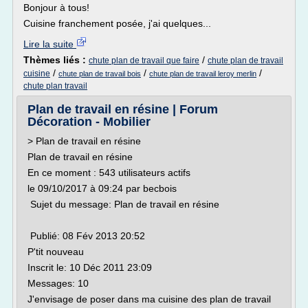
Bonjour à tous!
Cuisine franchement posée, j'ai quelques...
Lire la suite
Thèmes liés :
/
chute plan de travail que faire
chute plan de travail
/
/
/
cuisine
chute plan de travail bois
chute plan de travail leroy merlin
chute plan travail
Plan de travail en résine | Forum
Décoration - Mobilier
> Plan de travail en résine
Plan de travail en résine
En ce moment : 543 utilisateurs actifs
le 09/10/2017 à 09:24 par becbois
Sujet du message: Plan de travail en résine
Publié: 08 Fév 2013 20:52
P'tit nouveau
Inscrit le: 10 Déc 2011 23:09
Messages: 10
J'envisage de poser dans ma cuisine des plan de travail