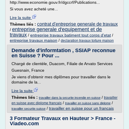
http://www.economie.gouv.fr/dgccrf/Publications...
Si vous avez acheté une...
Lire la suite
contrat d'entreprise generale de travaux
Thèmes liés :
entreprise generale d'equipement et de
/
travaux
/
entreprise travaux batiment tout corps d'etat
/
entreprise travaux maison
/
declaration travaux toiture maison
Demande d'informtation , SSIAP reconnue
en Suisse ? Pour ...
Chargé de clientèle, Duacom, Filiale de Arvato Services
Guesnain, France
Je viens d'obtenir mes diplômes pour travailler dans le
domaine de la...
Lire la suite
Thèmes liés :
/
travailler
travailler dans la securite incendie en suisse
/
/
en suisse avec diplome francais
travailler en suisse sans diplome
/
travailler en suisse pour un francais
travailler securite suisse
3 Formateur Travaux en Hauteur > France -
Viadeo.com