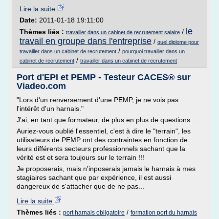
Lire la suite
Date:
2011-01-18 19:11:00
le
Thèmes liés :
/
travailler dans un cabinet de recrutement salaire
travail en groupe dans l'entreprise
/
quel diplome pour
/
travailler dans un cabinet de recrutement
pourquoi travailler dans un
/
cabinet de recrutement
travailler dans un cabinet de recrutement
Port d'EPI et PEMP - Testeur CACES® sur
Viadeo.com
"Lors d'un renversement d'une PEMP, je ne vois pas
l'intérêt d'un harnais."
J'ai, en tant que formateur, de plus en plus de questions ...
Auriez-vous oublié l'essentiel, c'est à dire le "terrain", les
utilisateurs de PEMP ont des contraintes en fonction de
leurs différents secteurs professionnels sachant que la
vérité est et sera toujours sur le terrain !!!
Je proposerais, mais n'inposerais jamais le harnais à mes
stagiaires sachant que par expérience, il est aussi
dangereux de s'attacher que de ne pas...
Lire la suite
Thèmes liés :
/
port harnais obligatoire
formation port du harnais