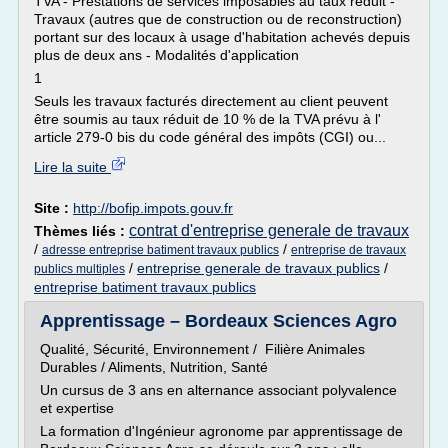
TVA - Prestations de services imposables au taux réduit -
Travaux (autres que de construction ou de reconstruction)
portant sur des locaux à usage d'habitation achevés depuis
plus de deux ans - Modalités d'application
1
Seuls les travaux facturés directement au client peuvent
être soumis au taux réduit de 10 % de la TVA prévu à l'
article 279-0 bis du code général des impôts (CGI) ou...
Lire la suite
Site :
http://bofip.impots.gouv.fr
contrat d'entreprise generale de travaux
Thèmes liés :
/
/
adresse entreprise batiment travaux publics
entreprise de travaux
/
entreprise generale de travaux publics
/
publics multiples
entreprise batiment travaux publics
Apprentissage – Bordeaux Sciences Agro
Qualité, Sécurité, Environnement / Filière Animales
Durables / Aliments, Nutrition, Santé
Un cursus de 3 ans en alternance associant polyvalence
et expertise
La formation d'Ingénieur agronome par apprentissage de