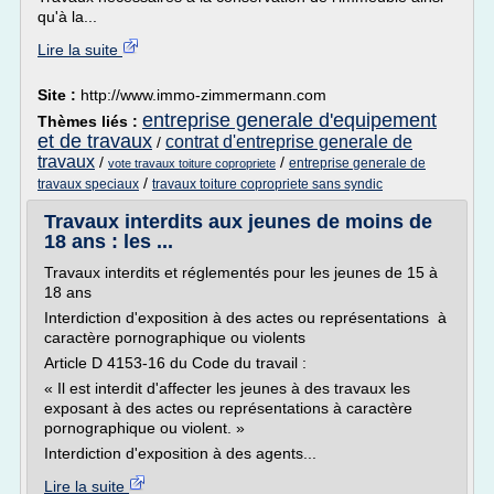
qu'à la...
Lire la suite
Site :
http://www.immo-zimmermann.com
entreprise generale d'equipement
Thèmes liés :
et de travaux
contrat d'entreprise generale de
/
travaux
/
/
entreprise generale de
vote travaux toiture copropriete
/
travaux speciaux
travaux toiture copropriete sans syndic
Travaux interdits aux jeunes de moins de
18 ans : les ...
Travaux interdits et réglementés pour les jeunes de 15 à
18 ans
Interdiction d'exposition à des actes ou représentations à
caractère pornographique ou violents
Article D 4153-16 du Code du travail :
« Il est interdit d'affecter les jeunes à des travaux les
exposant à des actes ou représentations à caractère
pornographique ou violent. »
Interdiction d'exposition à des agents...
Lire la suite