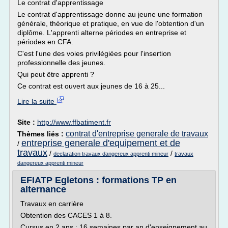
Le contrat d'apprentissage
Le contrat d'apprentissage donne au jeune une formation
générale, théorique et pratique, en vue de l'obtention d'un
diplôme. L'apprenti alterne périodes en entreprise et
périodes en CFA.
C'est l'une des voies privilégiées pour l'insertion
professionnelle des jeunes.
Qui peut être apprenti ?
Ce contrat est ouvert aux jeunes de 16 à 25...
Lire la suite
Site :
http://www.ffbatiment.fr
contrat d'entreprise generale de travaux
Thèmes liés :
entreprise generale d'equipement et de
/
travaux
/
/
declaration travaux dangereux apprenti mineur
travaux
dangereux apprenti mineur
EFIATP Egletons : formations TP en
alternance
Travaux en carrière
Obtention des CACES 1 à 8.
Cursus en 2 ans : 16 semaines par an d'enseignement au