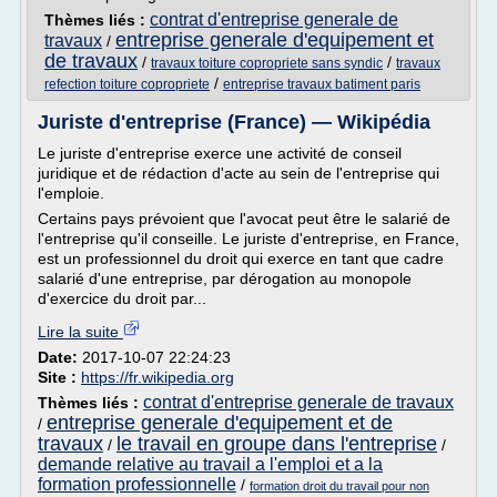
contrat d'entreprise generale de
Thèmes liés :
entreprise generale d'equipement et
travaux
/
de travaux
/
/
travaux toiture copropriete sans syndic
travaux
/
refection toiture copropriete
entreprise travaux batiment paris
Juriste d'entreprise (France) — Wikipédia
Le juriste d'entreprise exerce une activité de conseil
juridique et de rédaction d'acte au sein de l'entreprise qui
l'emploie.
Certains pays prévoient que l'avocat peut être le salarié de
l'entreprise qu'il conseille. Le juriste d'entreprise, en France,
est un professionnel du droit qui exerce en tant que cadre
salarié d'une entreprise, par dérogation au monopole
d'exercice du droit par...
Lire la suite
Date:
2017-10-07 22:24:23
Site :
https://fr.wikipedia.org
contrat d'entreprise generale de travaux
Thèmes liés :
entreprise generale d'equipement et de
/
travaux
le travail en groupe dans l'entreprise
/
/
demande relative au travail a l'emploi et a la
formation professionnelle
/
formation droit du travail pour non