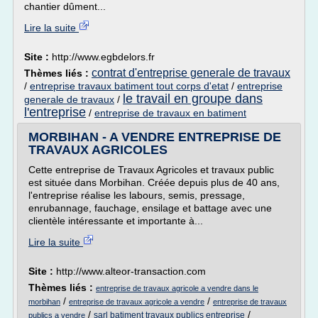
chantier dûment...
Lire la suite
Site :
http://www.egbdelors.fr
contrat d'entreprise generale de travaux
Thèmes liés :
/
entreprise travaux batiment tout corps d'etat
/
entreprise
le travail en groupe dans
generale de travaux
/
l'entreprise
/
entreprise de travaux en batiment
MORBIHAN - A VENDRE ENTREPRISE DE
TRAVAUX AGRICOLES
Cette entreprise de Travaux Agricoles et travaux public
est située dans Morbihan. Créée depuis plus de 40 ans,
l'entreprise réalise les labours, semis, pressage,
enrubannage, fauchage, ensilage et battage avec une
clientèle intéressante et importante à...
Lire la suite
Site :
http://www.alteor-transaction.com
Thèmes liés :
entreprise de travaux agricole a vendre dans le
/
/
morbihan
entreprise de travaux agricole a vendre
entreprise de travaux
/
/
sarl batiment travaux publics entreprise
publics a vendre