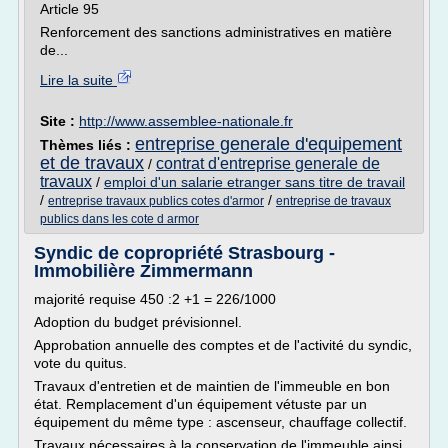
Article 95
Renforcement des sanctions administratives en matière
de...
Lire la suite
Site :
http://www.assemblee-nationale.fr
entreprise generale d'equipement
Thèmes liés :
et de travaux
contrat d'entreprise generale de
/
travaux
/
emploi d'un salarie etranger sans titre de travail
/
/
entreprise travaux publics cotes d'armor
entreprise de travaux
publics dans les cote d armor
Syndic de copropriété Strasbourg -
Immobilière Zimmermann
majorité requise 450 :2 +1 = 226/1000
Adoption du budget prévisionnel.
Approbation annuelle des comptes et de l'activité du syndic,
vote du quitus.
Travaux d'entretien et de maintien de l'immeuble en bon
état. Remplacement d'un équipement vétuste par un
équipement du même type : ascenseur, chauffage collectif.
Travaux nécessaires à la conservation de l'immeuble ainsi