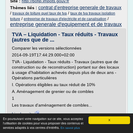
Site :
http://bofip.impots.gouv.fr
contrat d'entreprise generale de travaux
Thèmes liés :
/
/
travaux de toiture quel taux de tva
taux de tva travaux isolation
/
/
toiture
entreprise de travaux d'electricite et de canalisation
entreprise generale d'equipement et de travaux
TVA – Liquidation - Taux réduits - Travaux
(autres que de ...
Comparer les versions sélectionnées
2014-09-19T17:44:29.000+02:00
TVA - Liquidation - Taux réduits - Travaux (autres que de
construction ou de reconstruction) portant sur des locaux
à usage d'habitation achevés depuis plus de deux ans -
Opérations particulières
I. Opérations éligibles au taux réduit de 10%
A. Aménagement de grenier ou de combles
1
Les travaux d'aménagement de combles...
Lire la suite
En poursuivant votre navigation sur ce site, vous acceptez
X
l'utilisation de cookies pour vous proposer des contenus et
Site :
http://bofip.impots.gouv.fr
services adaptés à vos centres d'intérêts.
En savoir plus
contrat d'entreprise generale de