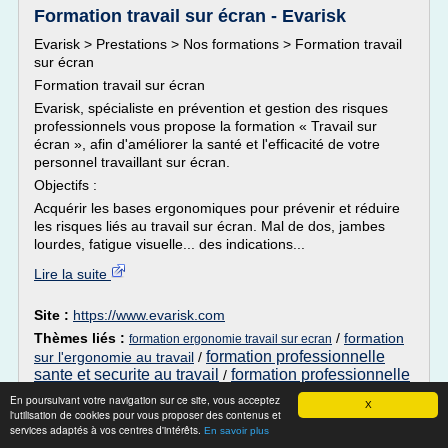
Formation travail sur écran - Evarisk
Evarisk > Prestations > Nos formations > Formation travail
sur écran
Formation travail sur écran
Evarisk, spécialiste en prévention et gestion des risques
professionnels vous propose la formation « Travail sur
écran », afin d'améliorer la santé et l'efficacité de votre
personnel travaillant sur écran.
Objectifs :
Acquérir les bases ergonomiques pour prévenir et réduire
les risques liés au travail sur écran. Mal de dos, jambes
lourdes, fatigue visuelle... des indications...
Lire la suite
Site :
https://www.evarisk.com
Thèmes liés :
/
formation
formation ergonomie travail sur ecran
formation professionnelle
sur l'ergonomie au travail
/
sante et securite au travail
formation professionnelle
/
sante au travail
/
formation ergonomie et sante au travail
En poursuivant votre navigation sur ce site, vous acceptez
X
l'utilisation de cookies pour vous proposer des contenus et
Santé sécurité au travail - FSSS
services adaptés à vos centres d'intérêts.
En savoir plus