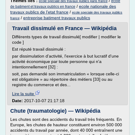
Thèmes liés :
/
ecole
ecole speciale des travaux publics paris france
/
ecole nationale des
de batiment et travaux publics en france
travaux publics de l'etat france
/
ecole speciale des travaux publics
/
entreprise batiment travaux publics
france
Travail dissimulé en France — Wikipédia
Différents types de travail dissimulé[ modifier | modifier le
code ]
Est réputé travail dissimulé :
par dissimulation d'activité, l'exercice à but lucratif d'une
activité économique par toute personne qui n'a
intentionnellement [32] :
soit, pas demandé son immatriculation « lorsque celle-ci
est obligatoire » au répertoire des métiers [33] ou au
registre du commerce et des...
Lire la suite
Date:
2017-10-07 21:17:18
Chute (traumatologie) — Wikipédia
Les chutes sont des accidents du travail très fréquents. En
Europe, les chutes de hauteur constituent environ 500 000
accidents du travail par année, dont 40 000 entraînent une