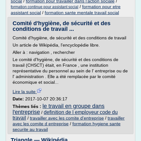
social
/
formation pour travailler dans l'action sociale
/
/
formation pour etre
formation continue pour assistant social
assistant social
/
formation sante mentale travail social
Comité d'hygiène, de sécurité et des
conditions de travail ...
Comité d'hygiène, de sécurité et des conditions de travail
Un article de Wikipédia, l'encyclopédie libre.
Aller à : navigation , rechercher
Le comité d'hygiène, de sécurité et des conditions de
travail (CHSCT) était, en France , une institution
représentative du personnel au sein de l' entreprise ou de
l' administration . Elle a été remplacée par le comité
économique et social...
Lire la suite
Date:
2017-10-07 20:36:17
le travail en groupe dans
Thèmes liés :
l'entreprise
definition de l employeur code du
/
travail
/
travailler avec les comite d'entreprise
/
travailler
avec les comite d entreprise
/
formation hygiene sante
securite au travail
Triangle — Wikipédia