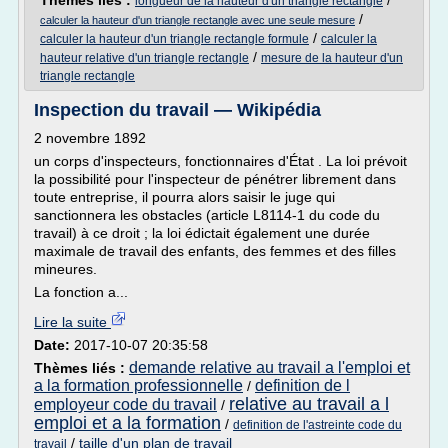
Thèmes liés :
/
longueur de la hauteur d'un triangle rectangle
/
calculer la hauteur d'un triangle rectangle avec une seule mesure
/
calculer la hauteur d'un triangle rectangle formule
calculer la
/
hauteur relative d'un triangle rectangle
mesure de la hauteur d'un
triangle rectangle
Inspection du travail — Wikipédia
2 novembre 1892
un corps d'inspecteurs, fonctionnaires d'État . La loi prévoit
la possibilité pour l'inspecteur de pénétrer librement dans
toute entreprise, il pourra alors saisir le juge qui
sanctionnera les obstacles (article L8114-1 du code du
travail) à ce droit ; la loi édictait également une durée
maximale de travail des enfants, des femmes et des filles
mineures.
La fonction a...
Lire la suite
Date:
2017-10-07 20:35:58
demande relative au travail a l'emploi et
Thèmes liés :
a la formation professionnelle
definition de l
/
relative au travail a l
employeur code du travail
/
emploi et a la formation
/
definition de l'astreinte code du
/
taille d'un plan de travail
travail