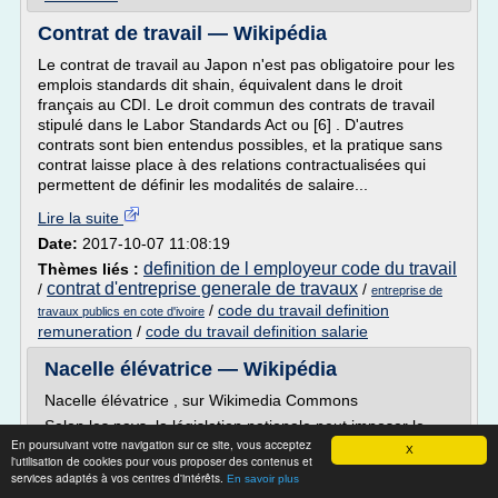
Contrat de travail — Wikipédia
Le contrat de travail au Japon n'est pas obligatoire pour les
emplois standards dit shain, équivalent dans le droit
français au CDI. Le droit commun des contrats de travail
stipulé dans le Labor Standards Act ou [6] . D'autres
contrats sont bien entendus possibles, et la pratique sans
contrat laisse place à des relations contractualisées qui
permettent de définir les modalités de salaire...
Lire la suite
Date:
2017-10-07 11:08:19
definition de l employeur code du travail
Thèmes liés :
contrat d'entreprise generale de travaux
/
/
entreprise de
/
code du travail definition
travaux publics en cote d'ivoire
remuneration
/
code du travail definition salarie
Nacelle élévatrice — Wikipédia
Nacelle élévatrice , sur Wikimedia Commons
Selon les pays, la législation nationale peut imposer le
En poursuivant votre navigation sur ce site, vous acceptez
port d'un harnais lorsqu'on travaille dans une nacelle
X
l'utilisation de cookies pour vous proposer des contenus et
élévatrice, et ce même si la plateforme est
services adaptés à vos centres d'intérêts.
En savoir plus
systématiquement composée d'une balustrade pour éviter