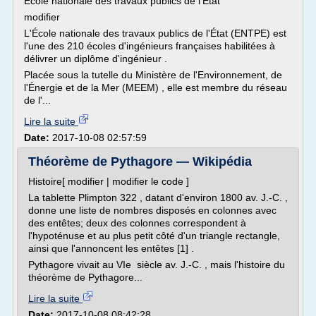
École nationale des travaux publics de l'État
modifier
L'École nationale des travaux publics de l'État (ENTPE) est
l'une des 210 écoles d'ingénieurs françaises habilitées à
délivrer un diplôme d'ingénieur .
Placée sous la tutelle du Ministère de l'Environnement, de
l'Énergie et de la Mer (MEEM) , elle est membre du réseau
de l'...
Lire la suite
Date:
2017-10-08 02:57:59
Théorème de Pythagore — Wikipédia
Histoire[ modifier | modifier le code ]
La tablette Plimpton 322 , datant d'environ 1800 av. J.-C. ,
donne une liste de nombres disposés en colonnes avec
des entêtes; deux des colonnes correspondent à
l'hypoténuse et au plus petit côté d'un triangle rectangle,
ainsi que l'annoncent les entêtes [1] .
Pythagore vivait au VIe siècle av. J.-C. , mais l'histoire du
théorème de Pythagore...
Lire la suite
Date:
2017-10-08 08:42:28