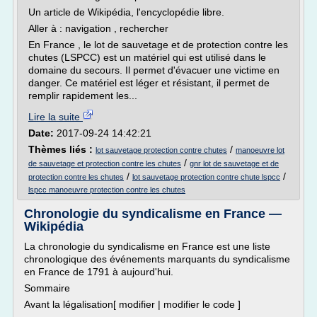
Un article de Wikipédia, l'encyclopédie libre.
Aller à : navigation , rechercher
En France , le lot de sauvetage et de protection contre les
chutes (LSPCC) est un matériel qui est utilisé dans le
domaine du secours. Il permet d'évacuer une victime en
danger. Ce matériel est léger et résistant, il permet de
remplir rapidement les...
Lire la suite
Date:
2017-09-24 14:42:21
Thèmes liés :
/
lot sauvetage protection contre chutes
manoeuvre lot
/
de sauvetage et protection contre les chutes
gnr lot de sauvetage et de
/
/
protection contre les chutes
lot sauvetage protection contre chute lspcc
lspcc manoeuvre protection contre les chutes
Chronologie du syndicalisme en France —
Wikipédia
La chronologie du syndicalisme en France est une liste
chronologique des événements marquants du syndicalisme
en France de 1791 à aujourd'hui.
Sommaire
Avant la légalisation[ modifier | modifier le code ]