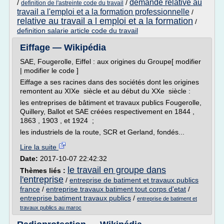
demande relative au
/
/
definition de l'astreinte code du travail
travail a l'emploi et a la formation professionnelle
/
relative au travail a l emploi et a la formation
/
definition salarie article code du travail
Eiffage — Wikipédia
SAE, Fougerolle, Eiffel : aux origines du Groupe[ modifier
| modifier le code ]
Eiffage a ses racines dans des sociétés dont les origines
remontent au XIXe siècle et au début du XXe siècle :
les entreprises de bâtiment et travaux publics Fougerolle,
Quillery, Ballot et SAE créées respectivement en 1844 ,
1863 , 1903 , et 1924 ;
les industriels de la route, SCR et Gerland, fondés...
Lire la suite
Date:
2017-10-07 22:42:32
le travail en groupe dans
Thèmes liés :
l'entreprise
/
entreprise de batiment et travaux publics
france
/
entreprise travaux batiment tout corps d'etat
/
entreprise batiment travaux publics
/
entreprise de batiment et
travaux publics au maroc