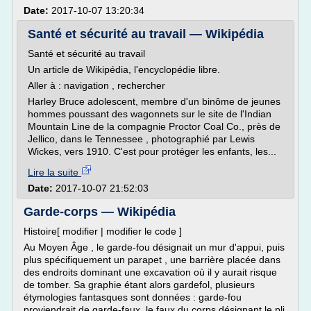
Date:
2017-10-07 13:20:34
Santé et sécurité au travail — Wikipédia
Santé et sécurité au travail
Un article de Wikipédia, l'encyclopédie libre.
Aller à : navigation , rechercher
Harley Bruce adolescent, membre d'un binôme de jeunes
hommes poussant des wagonnets sur le site de l'Indian
Mountain Line de la compagnie Proctor Coal Co., près de
Jellico, dans le Tennessee , photographié par Lewis
Wickes, vers 1910. C'est pour protéger les enfants, les...
Lire la suite
Date:
2017-10-07 21:52:03
Garde-corps — Wikipédia
Histoire[ modifier | modifier le code ]
Au Moyen Âge , le garde-fou désignait un mur d'appui, puis
plus spécifiquement un parapet , une barrière placée dans
des endroits dominant une excavation où il y aurait risque
de tomber. Sa graphie étant alors gardefol, plusieurs
étymologies fantasques sont données : garde-fou
proviendrait de garde-faux, le faux du corps désignant le pli