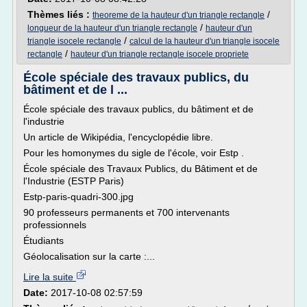
Thèmes liés :
/
theoreme de la hauteur d'un triangle rectangle
/
longueur de la hauteur d'un triangle rectangle
hauteur d'un
/
triangle isocele rectangle
calcul de la hauteur d'un triangle isocele
/
rectangle
hauteur d'un triangle rectangle isocele propriete
École spéciale des travaux publics, du
bâtiment et de l ...
École spéciale des travaux publics, du bâtiment et de
l'industrie
Un article de Wikipédia, l'encyclopédie libre.
Pour les homonymes du sigle de l'école, voir Estp .
École spéciale des Travaux Publics, du Bâtiment et de
l'Industrie (ESTP Paris)
Estp-paris-quadri-300.jpg
90 professeurs permanents et 700 intervenants
professionnels
Étudiants
Géolocalisation sur la carte :...
Lire la suite
Date:
2017-10-08 02:57:59