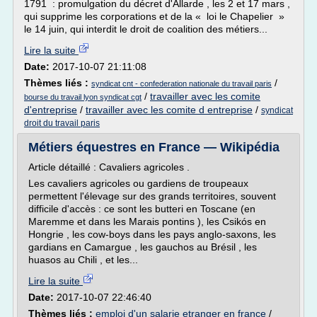
1791 : promulgation du décret d'Allarde , les 2 et 17 mars ,
qui supprime les corporations et de la « loi le Chapelier »
le 14 juin, qui interdit le droit de coalition des métiers...
Lire la suite
Date:
2017-10-07 21:11:08
Thèmes liés :
/
syndicat cnt - confederation nationale du travail paris
/
travailler avec les comite
bourse du travail lyon syndicat cgt
d'entreprise
/
travailler avec les comite d entreprise
/
syndicat
droit du travail paris
Métiers équestres en France — Wikipédia
Article détaillé : Cavaliers agricoles .
Les cavaliers agricoles ou gardiens de troupeaux
permettent l'élevage sur des grands territoires, souvent
difficile d'accès : ce sont les butteri en Toscane (en
Maremme et dans les Marais pontins ), les Csikós en
Hongrie , les cow-boys dans les pays anglo-saxons, les
gardians en Camargue , les gauchos au Brésil , les
huasos au Chili , et les...
Lire la suite
Date:
2017-10-07 22:46:40
Thèmes liés :
emploi d'un salarie etranger en france
/