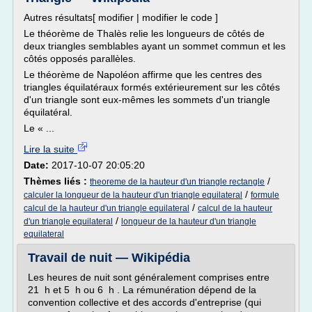
Autres résultats[ modifier | modifier le code ]
Le théorème de Thalès relie les longueurs de côtés de
deux triangles semblables ayant un sommet commun et les
côtés opposés parallèles.
Le théorème de Napoléon affirme que les centres des
triangles équilatéraux formés extérieurement sur les côtés
d'un triangle sont eux-mêmes les sommets d'un triangle
équilatéral.
Le « ...
Lire la suite
Date:
2017-10-07 20:05:20
Thèmes liés :
/
theoreme de la hauteur d'un triangle rectangle
/
calculer la longueur de la hauteur d'un triangle equilateral
formule
/
calcul de la hauteur d'un triangle equilateral
calcul de la hauteur
/
d'un triangle equilateral
longueur de la hauteur d'un triangle
equilateral
Travail de nuit — Wikipédia
Les heures de nuit sont généralement comprises entre
21 h et 5 h ou 6 h . La rémunération dépend de la
convention collective et des accords d'entreprise (qui