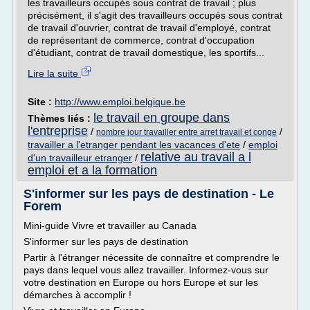
les travailleurs occupés sous contrat de travail ; plus
précisément, il s'agit des travailleurs occupés sous contrat
de travail d'ouvrier, contrat de travail d'employé, contrat
de représentant de commerce, contrat d'occupation
d'étudiant, contrat de travail domestique, les sportifs...
Lire la suite
Site :
http://www.emploi.belgique.be
le travail en groupe dans
Thèmes liés :
l'entreprise
/
/
nombre jour travailler entre arret travail et conge
travailler a l'etranger pendant les vacances d'ete
/
emploi
relative au travail a l
d'un travailleur etranger
/
emploi et a la formation
S'informer sur les pays de destination - Le
Forem
Mini-guide Vivre et travailler au Canada
S'informer sur les pays de destination
Partir à l'étranger nécessite de connaître et comprendre le
pays dans lequel vous allez travailler. Informez-vous sur
votre destination en Europe ou hors Europe et sur les
démarches à accomplir !