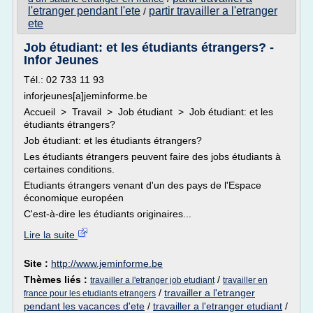
l'etranger pendant l'ete
partir travailler a l'etranger
/
ete
Job étudiant: et les étudiants étrangers? -
Infor Jeunes
Tél.: 02 733 11 93
inforjeunes[a]jeminforme.be
Accueil > Travail > Job étudiant > Job étudiant: et les
étudiants étrangers?
Job étudiant: et les étudiants étrangers?
Les étudiants étrangers peuvent faire des jobs étudiants à
certaines conditions.
Etudiants étrangers venant d'un des pays de l'Espace
économique européen
C'est-à-dire les étudiants originaires...
Lire la suite
Site :
http://www.jeminforme.be
Thèmes liés :
/
travailler a l'etranger job etudiant
travailler en
/
travailler a l'etranger
france pour les etudiants etrangers
pendant les vacances d'ete
/
travailler a l'etranger etudiant
/