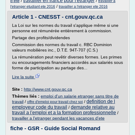
travailler en france pour l'etranger
d'ete
/
/
travailler a
/
l'etranger etudiant ete 2016
travailler a l'etranger ete 2016
Article 1 - CNESST - cnt.gouv.qc.ca
La Loi sur les normes du travail s'applique même si une
personne est rémunérée entièrement à commission.
Partage des profits/dividendes
Commission des normes du travail c. RBC Dominion
valeurs mobilières inc., D.T.E. 94T-707 (C.S.)
La rémunération peut revêtir diverses formes. Les primes
ou encouragements financiers accordés aux salariés sous
forme de participation au partage des...
Lire la suite
Site :
http://www.cnt.gouv.qc.ca
Thèmes liés :
emploi d'un salarie etranger sans titre de
definition de l
travail
/
/
offre d'emploi pour travail chez soi
employeur code du travail
demande relative au
/
travail a l'emploi et a la formation professionnelle
/
travailler a l'etranger pendant les vacances d'ete
fiche - GSR - Guide Social Romand