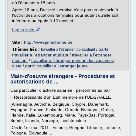
où l'étudiant a 18 ans).
Après 18 ans, l'activité lucrative n'est pas un obstacle à
l'octroi des allocations familiales pour autant qu'elle soit
inférieure ou égale à 12 mois et...
Lire la suite
Site :
http://www.jeminforme.be
Thèmes liés :
/
partir
travailler a l'etranger job etudiant
travailler a l'etranger etudiant
/
travailler a l'etranger
etudiant
/
travailler a l'etranger pendant les vacances
d'ete
/
partir travailler a l'etranger jeune
Main-d'oeuvre étrangère - Procédures et
autorisations de ...
Cas particulier d'activité salariée : personnes au pair
I. Ressortissants d'un Etat membre de l'UE-27/AELE
(Allemagne, Autriche, Belgique, Chypre, Danemark,
Espagne, France, Finlande, Grande-Bretagne, Grèce,
Irlande, Italie, Luxembourg, Malte, Pays-Bas, Portugal,
Suède, Islande, Norvège, Liechtenstein.
Dès le 1er mai 2011 : Estonie, Hongrie, Lituanie, Lettonie,
Pologne, Slovaquie,...