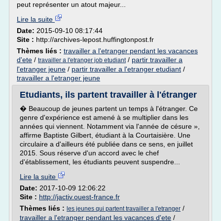
peut représenter un atout majeur...
Lire la suite
Date:
2015-09-10 08:17:44
Site :
http://archives-lepost.huffingtonpost.fr
Thèmes liés :
travailler a l'etranger pendant les vacances
d'ete
/
/
partir travailler a
travailler a l'etranger job etudiant
l'etranger jeune
/
partir travailler a l'etranger etudiant
/
travailler a l'etranger jeune
Etudiants, ils partent travailler à l'étranger
� Beaucoup de jeunes partent un temps à l'étranger. Ce
genre d'expérience est amené à se multiplier dans les
années qui viennent. Notamment via l'année de césure »,
affirme Baptiste Gilbert, étudiant à la Courtaisière. Une
circulaire a d'ailleurs été publiée dans ce sens, en juillet
2015. Sous réserve d'un accord avec le chef
d'établissement, les étudiants peuvent suspendre...
Lire la suite
Date:
2017-10-09 12:06:22
Site :
http://jactiv.ouest-france.fr
Thèmes liés :
/
les jeunes qui partent travailler a l'etranger
travailler a l'etranger pendant les vacances d'ete
/