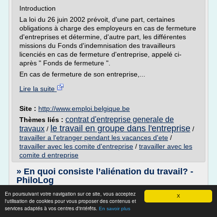
Introduction
La loi du 26 juin 2002 prévoit, d'une part, certaines
obligations à charge des employeurs en cas de fermeture
d'entreprises et détermine, d'autre part, les différentes
missions du Fonds d'indemnisation des travailleurs
licenciés en cas de fermeture d'entreprise, appelé ci-
après " Fonds de fermeture ".
En cas de fermeture de son entreprise,...
Lire la suite
Site :
http://www.emploi.belgique.be
contrat d'entreprise generale de
Thèmes liés :
le travail en groupe dans l'entreprise
travaux
/
/
travailler a l'etranger pendant les vacances d'ete
/
travailler avec les comite d'entreprise
/
travailler avec les
comite d entreprise
» En quoi consiste l’aliénation du travail? -
PhiloLog
En poursuivant votre navigation sur ce site, vous acceptez
D'abord dans le fait que le travail est extérieur à l'ouvrier,
X
l'utilisation de cookies pour vous proposer des contenus et
c'est-à-dire qu'il n'appartient pas à son essence, que donc,
services adaptés à vos centres d'intérêts.
En savoir plus
dans le travail, celui-ci ne s'affirme pas, mais se nie, ne se