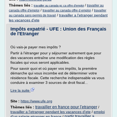
Thèmes liés :
/
travailler au
travailler au canada gc ca offre d'emploi
/
/
canada offre d'emploi
travailler au canada offre d emploi
travailler
/
travailler a l'etranger pendant
au canada sans permis de travail
les vacances d'ete
Impôts expatrié - UFE : Union des Français
de l'Etranger
Où vais-je payer mes impôts ?
Partir à l'étranger pour y séjourner autrement que pour
des vacances entraîne une modification des règles
fiscales qui vous seront applicables.
Pour savoir quoi et où payer vos impôts, la première
démarche qui vous incombe est de déterminer votre
résidence fiscale. Cette recherche indispensable va vous
conduire à examiner 3 sources de droit fiscal...
Lire la suite
Site :
https://www.ufe.org
travailler en france pour l'etranger
Thèmes liés :
/
travailler a l'etranger pendant les vacances d'ete
/
emploi
partir travailler a
d'un salarie etranger en france
/