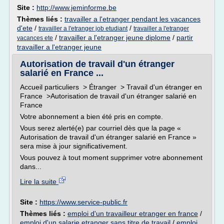
Site :
http://www.jeminforme.be
Thèmes liés :
travailler a l'etranger pendant les vacances
d'ete
/
/
travailler a l'etranger job etudiant
travailler a l'etranger
/
travailler a l'etranger jeune diplome
/
partir
vacances ete
travailler a l'etranger jeune
Autorisation de travail d'un étranger
salarié en France ...
Accueil particuliers > Étranger > Travail d'un étranger en
France >Autorisation de travail d'un étranger salarié en
France
Votre abonnement a bien été pris en compte.
Vous serez alerté(e) par courriel dès que la page «
Autorisation de travail d'un étranger salarié en France »
sera mise à jour significativement.
Vous pouvez à tout moment supprimer votre abonnement
dans...
Lire la suite
Site :
https://www.service-public.fr
Thèmes liés :
emploi d'un travailleur etranger en france
/
emploi d'un salarie etranger sans titre de travail
/
emploi