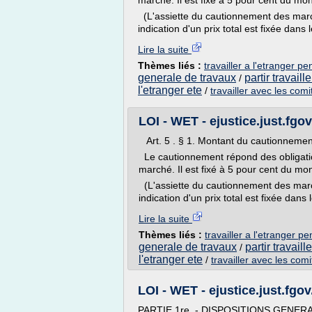
marché. Il est fixé à 5 pour cent du mon
(L'assiette du cautionnement des march
indication d'un prix total est fixée dans
Lire la suite
Thèmes liés :
travailler a l'etranger p
generale de travaux
partir travaill
/
l'etranger ete
/
travailler avec les comi
LOI - WET - ejustice.just.fgo
Art. 5 . § 1. Montant du cautionnemen
Le cautionnement répond des obligatio
marché. Il est fixé à 5 pour cent du mon
(L'assiette du cautionnement des marc
indication d'un prix total est fixée dans
Lire la suite
Thèmes liés :
travailler a l'etranger p
generale de travaux
partir travaill
/
l'etranger ete
/
travailler avec les comi
LOI - WET - ejustice.just.fgov
PARTIE 1re. - DISPOSITIONS GENER