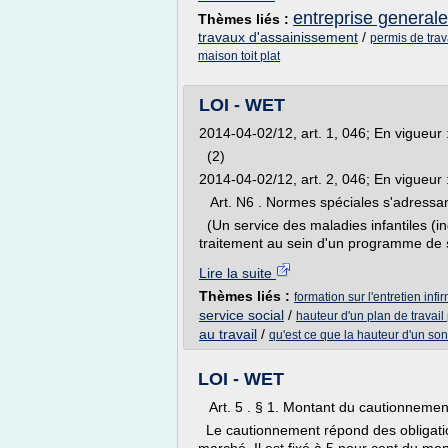
entreprise general
Thèmes liés :
travaux d'assainissement
/
permis de tra
maison toit plat
LOI - WET
2014-04-02/12, art. 1, 046; En vigueur
(2)
2014-04-02/12, art. 2, 046; En vigueur
Art. N6 . Normes spéciales s'adressant
(Un service des maladies infantiles (i
traitement au sein d'un programme de so
Lire la suite
Thèmes liés :
formation sur l'entretien infi
service social
/
hauteur d'un plan de travai
au travail
/
qu'est ce que la hauteur d'un son
LOI - WET
Art. 5 . § 1. Montant du cautionnemen
Le cautionnement répond des obligation