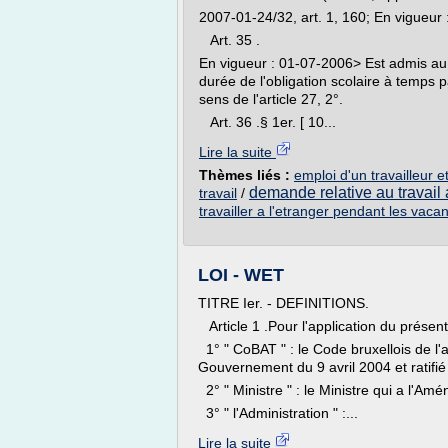
2007-01-24/32, art. 1, 160; En vigueur
Art. 35 .
En vigueur : 01-07-2006> Est admis au 
durée de l'obligation scolaire à temps 
sens de l'article 27, 2°.
Art. 36 .§ 1er. [ 10...
Lire la suite
Thèmes liés :
emploi d'un travailleur e
demande relative au travail a
travail
/
travailler a l'etranger pendant les vaca
LOI - WET
TITRE Ier. - DEFINITIONS.
Article 1 .Pour l'application du présent
1° " CoBAT " : le Code bruxellois de l'
Gouvernement du 9 avril 2004 et ratifi
2° " Ministre " : le Ministre qui a l'Am
3° " l'Administration " :...
Lire la suite