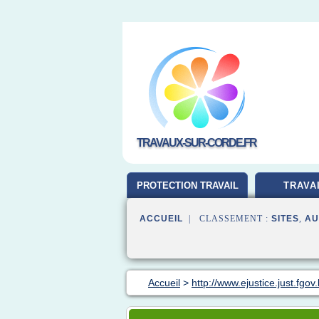
TRAVAUX-SUR-CORDE.FR
PROTECTION TRAVAIL
TRAVA
ACCUEIL
| CLASSEMENT :
SITES
,
AU
Accueil
>
http://www.ejustice.just.fgov