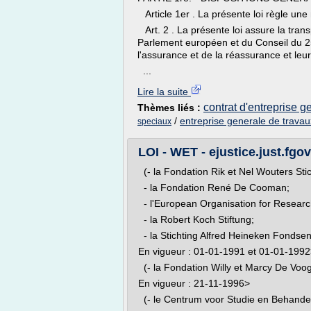
Article 1er . La présente loi règle une m
Art. 2 . La présente loi assure la trans
Parlement européen et du Conseil du 2
l'assurance et de la réassurance et leur 
...
Lire la suite
contrat d'entreprise g
Thèmes liés :
/
entreprise generale de travau
speciaux
LOI - WET - ejustice.just.fgo
(- la Fondation Rik et Nel Wouters Stic
- la Fondation René De Cooman;
- l'European Organisation for Resear
- la Robert Koch Stiftung;
- la Stichting Alfred Heineken Fondsen
En vigueur : 01-01-1991 et 01-01-199
(- la Fondation Willy et Marcy De Voog
En vigueur : 21-11-1996>
(- le Centrum voor Studie en Behandel