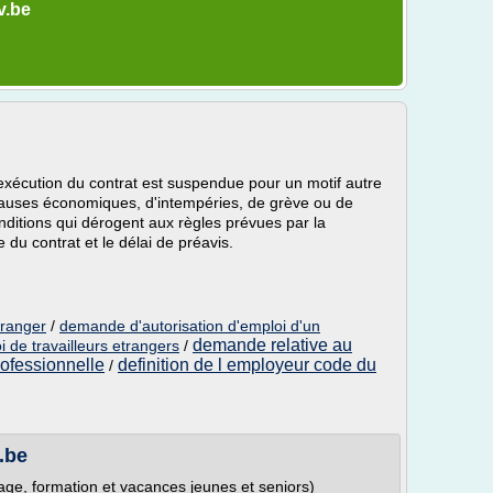
v.be
l'exécution du contrat est suspendue pour un motif autre
causes économiques, d'intempéries, de grève ou de
nditions qui dérogent aux règles prévues par la
 du contrat et le délai de préavis.
tranger
/
demande d'autorisation d'emploi d'un
demande relative au
i de travailleurs etrangers
/
professionnelle
definition de l employeur code du
/
v.be
ge, formation et vacances jeunes et seniors)