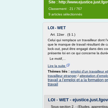
Site : http://www.ejustice.just.fgo
Classement : 21 / 767
9 articles sélectionnés
LOI - WET
Art. 11ter . (§ 1.)
Celui qui remplace un travailleur dont 
que le manque de travail résultant de 
lock-out, peut être engagé dans des co
présente loi en ce qui concerne la durée
Le motif,...
Lire la suite
Thèmes liés :
emploi d'un travailleur e
travailleur etranger
/
attestation d'emplo
travail a l'emploi et a la formation 
travail
LOI - WET - ejustice.just.fgo
Sous-section 2. - (Etudes, apprentissa