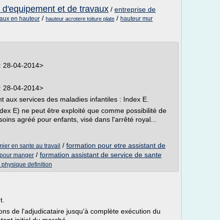
e d'equipement et de travaux
/
entreprise de
/
/
vaux en hauteur
hauteur mur
hauteur acrotere toiture plate
 : 28-04-2014>
 : 28-04-2014>
 aux services des maladies infantiles : Index E.
ndex E) ne peut être exploité que comme possibilité de
ins agréé pour enfants, visé dans l'arrêté royal...
/
formation pour etre assistant de
rmier en sante au travail
/
formation assistant de service de sante
l pour manger
 physique definition
t.
s de l'adjudicataire jusqu'à complète exécution du