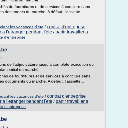
tant initial du marché.
és de fournitures et de services à conclure sans
 les documents du marche. A défaut, l'assiette...
contrat d'entreprise
endant les vacances d'ete
/
er a l'etranger pendant l'ete
partir travailler a
/
te d'entreprise
v.be
t.
ns de l'adjudicataire jusqu'à complète exécution du
tant initial du marché.
hés de fournitures et de services à conclure sans
 les documents du marche. A défaut, l'assiette...
contrat d'entreprise
endant les vacances d'ete
/
er a l'etranger pendant l'ete
partir travailler a
/
te d'entreprise
.be
ALES