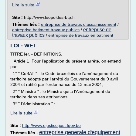
Lire la suite
Site :
http://www.leopoldes-btp.fr
Thèmes liés :
entreprise de travaux d'assainissement
/
entreprise de
entreprise batiment travaux publics
/
travaux publics
/
entreprise de travaux en batiment
LOI - WET
TITRE Ier. - DEFINITIONS.
Article 1 .Pour l'application du présent arrêté, on entend
par :
1° " CoBAT " : le Code bruxellois de l'aménagement du
territoire adopté par l'arrêté du Gouvernement du 9 avril
2004 et ratifié par l'ordonnance du 13 mai 2004;
2° " Ministre " : le Ministre qui a l'Aménagement du
territoire dans ses attributions;
3° " l'Administration " :...
Lire la suite
Site :
http://www.ejustice.just.fgov.be
entreprise generale d'equipement
Thèmes liés :