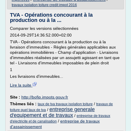
travaux isolation toiture credit impot 2016
TVA - Opérations concourant à la
production ou à la ...
Comparer les versions sélectionnées
2014-09-29T14:36:52.000+02:00
TVA - Opérations concourant à la production ou à la
livraison d'immeubles - Règles générales applicables aux
opérations immobilières - Champ d'application - Livraisons
d'immeubles réalisées par un assujetti agissant en tant que
tel - Livraisons d'immeubles imposables de plein droit
1
Les livraisons d'immeubles...
Lire la suite
Site :
http://bofip.impots.gouv.fr
Thèmes liés :
/
taux de tva travaux isolation toiture
travaux de
entreprise generale
/
toiture quel taux de tva
d'equipement et de travaux
/
entreprise de travaux
/
entreprise de travaux
d'electricite et de canalisation
d'assainissement