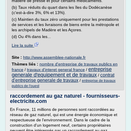
matière de presse et pour certains médicaments.
(b) Taux réduits du quart dans les îles du Dodécanèse
(c'est-à-dire 3%, 6% et 13%).
(c) Maintien du taux zéro uniquement pour les prestations
de services et les livraisons de biens entre la métropole et
les archipels de Madère et les Açores.
(d) Ou 4% dans les...
Lire la suite
Site :
http://www.assemblee-nationale.fr
Thèmes liés :
nombre d'entreprise de travaux publics en
entreprise
france
/
travaux d'interet general france
/
generale d'equipement et de travaux
contrat
/
d'entreprise generale de travaux
/
entreprise de travaux
publics de l'ouest
raccordement au gaz naturel - fournisseurs-
electricite.com
En France, 11 millions de personnes sont raccordées au
réseau de gaz naturel, qui est une énergie économique et
respectueuse de l'environnement. Dans le cadre de la
construction d'un logement neuf, certains propriétaires
peuvent être intéressés par un raccordement au gaz .