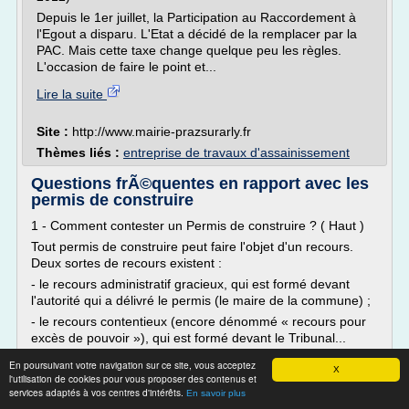
Depuis le 1er juillet, la Participation au Raccordement à
l'Egout a disparu. L'Etat a décidé de la remplacer par la
PAC. Mais cette taxe change quelque peu les règles.
L'occasion de faire le point et...
Lire la suite
Site :
http://www.mairie-prazsurarly.fr
Thèmes liés :
entreprise de travaux d'assainissement
Questions frÃ©quentes en rapport avec les
permis de construire
1 - Comment contester un Permis de construire ? ( Haut )
Tout permis de construire peut faire l'objet d'un recours.
Deux sortes de recours existent :
- le recours administratif gracieux, qui est formé devant
l'autorité qui a délivré le permis (le maire de la commune) ;
- le recours contentieux (encore dénommé « recours pour
excès de pouvoir »), qui est formé devant le Tribunal...
En poursuivant votre navigation sur ce site, vous acceptez
Lire la suite
X
l'utilisation de cookies pour vous proposer des contenus et
services adaptés à vos centres d'intérêts.
En savoir plus
Site :
http://permisdeconstruire.fr