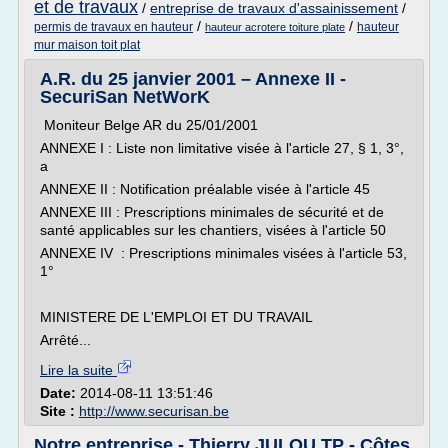
et de travaux
/
entreprise de travaux d'assainissement
/
/
/
permis de travaux en hauteur
hauteur
hauteur acrotere toiture plate
mur maison toit plat
A.R. du 25 janvier 2001 – Annexe II -
SecuriSan NetWorK
Moniteur Belge AR du 25/01/2001
ANNEXE I : Liste non limitative visée à l'article 27, § 1, 3°,
a
ANNEXE II : Notification préalable visée à l'article 45
ANNEXE III : Prescriptions minimales de sécurité et de
santé applicables sur les chantiers, visées à l'article 50
ANNEXE IV : Prescriptions minimales visées à l'article 53,
1°
MINISTERE DE L'EMPLOI ET DU TRAVAIL
Arrêté...
Lire la suite
Date:
2014-08-11 13:51:46
Site :
http://www.securisan.be
Notre entreprise - Thierry JULOU TP - Côtes