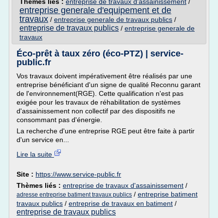
Thèmes liés :
entreprise de travaux d'assainissement
/
entreprise generale d'equipement et de
travaux
/
entreprise generale de travaux publics
/
entreprise de travaux publics
/
entreprise generale de
travaux
Éco-prêt à taux zéro (éco-PTZ) | service-
public.fr
Vos travaux doivent impérativement être réalisés par une
entreprise bénéficiant d'un signe de qualité Reconnu garant
de l'environnement(RGE). Cette qualification n'est pas
exigée pour les travaux de réhabilitation de systèmes
d'assainissement non collectif par des dispositifs ne
consommant pas d'énergie.
La recherche d'une entreprise RGE peut être faite à partir
d'un service en...
Lire la suite
Site :
https://www.service-public.fr
Thèmes liés :
entreprise de travaux d'assainissement
/
/
entreprise batiment
adresse entreprise batiment travaux publics
travaux publics
/
entreprise de travaux en batiment
/
entreprise de travaux publics