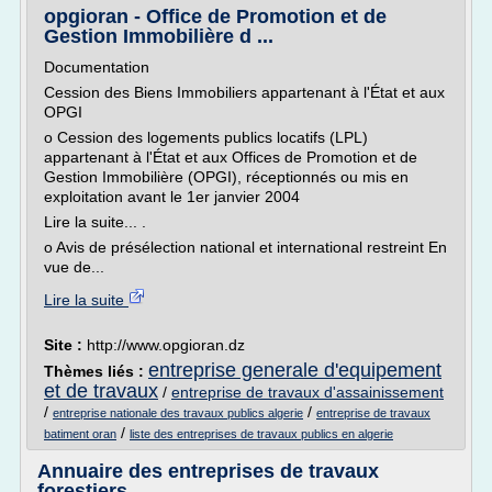
opgioran - Office de Promotion et de
Gestion Immobilière d ...
Documentation
Cession des Biens Immobiliers appartenant à l'État et aux
OPGI
o Cession des logements publics locatifs (LPL)
appartenant à l'État et aux Offices de Promotion et de
Gestion Immobilière (OPGI), réceptionnés ou mis en
exploitation avant le 1er janvier 2004
Lire la suite... .
o Avis de présélection national et international restreint En
vue de...
Lire la suite
Site :
http://www.opgioran.dz
entreprise generale d'equipement
Thèmes liés :
et de travaux
/
entreprise de travaux d'assainissement
/
/
entreprise nationale des travaux publics algerie
entreprise de travaux
/
batiment oran
liste des entreprises de travaux publics en algerie
Annuaire des entreprises de travaux
forestiers