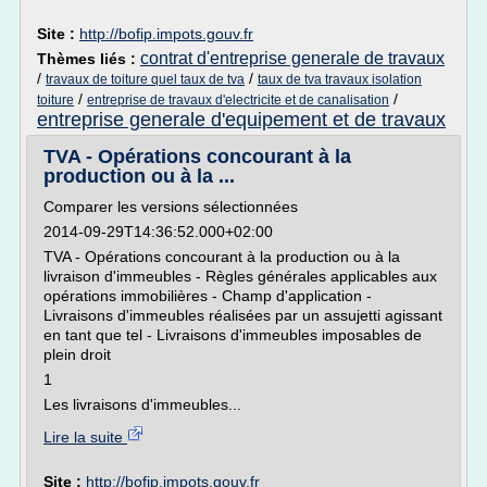
Site :
http://bofip.impots.gouv.fr
contrat d'entreprise generale de travaux
Thèmes liés :
/
/
travaux de toiture quel taux de tva
taux de tva travaux isolation
/
/
toiture
entreprise de travaux d'electricite et de canalisation
entreprise generale d'equipement et de travaux
TVA - Opérations concourant à la
production ou à la ...
Comparer les versions sélectionnées
2014-09-29T14:36:52.000+02:00
TVA - Opérations concourant à la production ou à la
livraison d'immeubles - Règles générales applicables aux
opérations immobilières - Champ d'application -
Livraisons d'immeubles réalisées par un assujetti agissant
en tant que tel - Livraisons d'immeubles imposables de
plein droit
1
Les livraisons d'immeubles...
Lire la suite
Site :
http://bofip.impots.gouv.fr