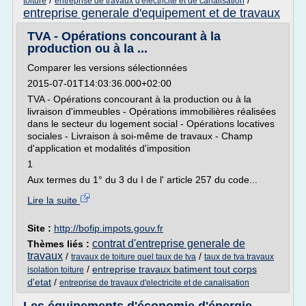
/
/
toiture
entreprise de travaux d'electricite et de canalisation
entreprise generale d'equipement et de travaux
TVA - Opérations concourant à la
production ou à la ...
Comparer les versions sélectionnées
2015-07-01T14:03:36.000+02:00
TVA - Opérations concourant à la production ou à la
livraison d'immeubles - Opérations immobilières réalisées
dans le secteur du logement social - Opérations locatives
sociales - Livraison à soi-même de travaux - Champ
d'application et modalités d'imposition
1
Aux termes du 1° du 3 du I de l' article 257 du code...
Lire la suite
Site :
http://bofip.impots.gouv.fr
contrat d'entreprise generale de
Thèmes liés :
travaux
/
/
travaux de toiture quel taux de tva
taux de tva travaux
/
entreprise travaux batiment tout corps
isolation toiture
d'etat
/
entreprise de travaux d'electricite et de canalisation