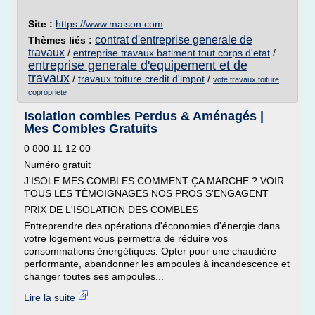
Site :
https://www.maison.com
contrat d'entreprise generale de
Thèmes liés :
travaux
/
entreprise travaux batiment tout corps d'etat
/
entreprise generale d'equipement et de
travaux
/
travaux toiture credit d'impot
/
vote travaux toiture
copropriete
Isolation combles Perdus & Aménagés |
Mes Combles Gratuits
0 800 11 12 00
Numéro gratuit
J'ISOLE MES COMBLES COMMENT ÇA MARCHE ? VOIR
TOUS LES TÉMOIGNAGES NOS PROS S'ENGAGENT
PRIX DE L'ISOLATION DES COMBLES
Entreprendre des opérations d'économies d'énergie dans
votre logement vous permettra de réduire vos
consommations énergétiques. Opter pour une chaudière
performante, abandonner les ampoules à incandescence et
changer toutes ses ampoules...
Lire la suite