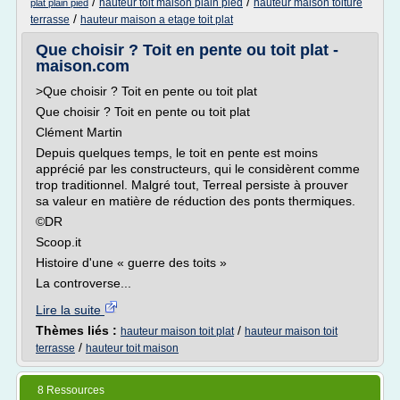
/
/
hauteur toit maison plain pied
hauteur maison toiture
plat plain pied
/
terrasse
hauteur maison a etage toit plat
Que choisir ? Toit en pente ou toit plat -
maison.com
>Que choisir ? Toit en pente ou toit plat
Que choisir ? Toit en pente ou toit plat
Clément Martin
Depuis quelques temps, le toit en pente est moins
apprécié par les constructeurs, qui le considèrent comme
trop traditionnel. Malgré tout, Terreal persiste à prouver
sa valeur en matière de réduction des ponts thermiques.
©DR
Scoop.it
Histoire d'une « guerre des toits »
La controverse...
Lire la suite
Thèmes liés :
/
hauteur maison toit plat
hauteur maison toit
/
terrasse
hauteur toit maison
8 Ressources