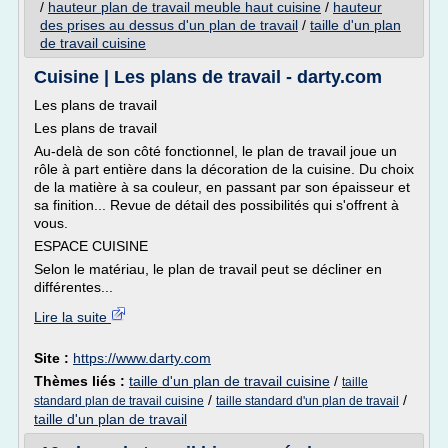
/
hauteur plan de travail meuble haut cuisine
/
hauteur
des prises au dessus d'un plan de travail
/
taille d'un plan
de travail cuisine
Cuisine | Les plans de travail - darty.com
Les plans de travail
Les plans de travail
Au-delà de son côté fonctionnel, le plan de travail joue un
rôle à part entière dans la décoration de la cuisine. Du choix
de la matière à sa couleur, en passant par son épaisseur et
sa finition... Revue de détail des possibilités qui s'offrent à
vous.
ESPACE CUISINE
Selon le matériau, le plan de travail peut se décliner en
différentes...
Lire la suite
Site :
https://www.darty.com
Thèmes liés :
taille d'un plan de travail cuisine
/
taille
/
/
standard plan de travail cuisine
taille standard d'un plan de travail
taille d'un plan de travail