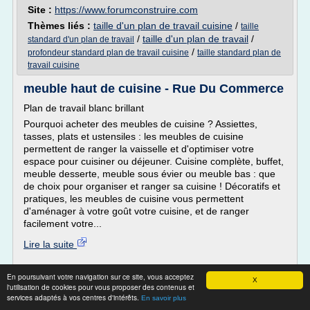
Site :
https://www.forumconstruire.com
Thèmes liés :
taille d'un plan de travail cuisine
/
taille
/
taille d'un plan de travail
/
standard d'un plan de travail
/
profondeur standard plan de travail cuisine
taille standard plan de
travail cuisine
meuble haut de cuisine - Rue Du Commerce
Plan de travail blanc brillant
Pourquoi acheter des meubles de cuisine ? Assiettes,
tasses, plats et ustensiles : les meubles de cuisine
permettent de ranger la vaisselle et d'optimiser votre
espace pour cuisiner ou déjeuner. Cuisine complète, buffet,
meuble desserte, meuble sous évier ou meuble bas : que
de choix pour organiser et ranger sa cuisine ! Décoratifs et
pratiques, les meubles de cuisine vous permettent
d'aménager à votre goût votre cuisine, et de ranger
facilement votre...
Lire la suite
Site :
https://www.rueducommerce.fr
En poursuivant votre navigation sur ce site, vous acceptez
X
l'utilisation de cookies pour vous proposer des contenus et
Thèmes liés :
taille d'un plan de travail cuisine
services adaptés à vos centres d'intérêts.
En savoir plus