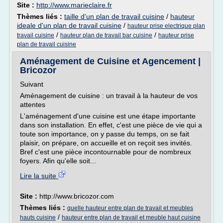
Site :
http://www.marieclaire.fr
Thèmes liés :
taille d'un plan de travail cuisine
/
hauteur
ideale d'un plan de travail cuisine
/
hauteur prise electrique plan
/
/
travail cuisine
hauteur plan de travail bar cuisine
hauteur prise
plan de travail cuisine
Aménagement de Cuisine et Agencement |
Bricozor
Suivant
Aménagement de cuisine : un travail à la hauteur de vos
attentes
L'aménagement d'une cuisine est une étape importante
dans son installation. En effet, c'est une pièce de vie qui a
toute son importance, on y passe du temps, on se fait
plaisir, on prépare, on accueille et on reçoit ses invités.
Bref c'est une pièce incontournable pour de nombreux
foyers. Afin qu'elle soit...
Lire la suite
Site :
http://www.bricozor.com
Thèmes liés :
quelle hauteur entre plan de travail et meubles
/
hauts cuisine
hauteur entre plan de travail et meuble haut cuisine