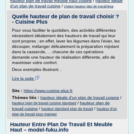
hauteur plan de travail meuble haut cuisine
/
hauteur ideale
d'un plan de travail cuisine
/
chaise hauteur plan de travail ikea
Quelle hauteur de plan de travail choisir ?
- Cuisine Plus
Pour vous faciliter le quotidien, des activités différentes
nécessitent idéalement des hauteurs de travail qui leur
sont propres ; en effet, laver les légumes dans l'évier, les
découper, mélanger délicatement la préparation mijotant
dans la casserole, ... chacune de ces opérations
demande une hauteur de réalisation différente, afin de
maximiser votre confort.
Deux exemples illustrant...
Lire la suite
Site :
https://www.cuisine-plus.fr
Thèmes liés :
hauteur ideale d'un plan de travail cuisine
/
/
hauteur plan de
hauteur plan de travail cuisine standard
travail cuisine
/
/
hauteur standard plan de travail
hauteur d'un
plan de travail pour manger
Hauteur Entre Plan De Travail Et Meuble
Haut – model-fuku.info