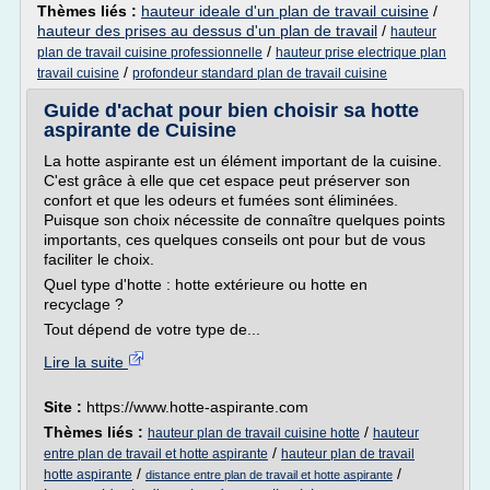
Thèmes liés :
hauteur ideale d'un plan de travail cuisine
/
hauteur des prises au dessus d'un plan de travail
/
hauteur
/
plan de travail cuisine professionnelle
hauteur prise electrique plan
/
travail cuisine
profondeur standard plan de travail cuisine
Guide d'achat pour bien choisir sa hotte
aspirante de Cuisine
La hotte aspirante est un élément important de la cuisine.
C'est grâce à elle que cet espace peut préserver son
confort et que les odeurs et fumées sont éliminées.
Puisque son choix nécessite de connaître quelques points
importants, ces quelques conseils ont pour but de vous
faciliter le choix.
Quel type d'hotte : hotte extérieure ou hotte en
recyclage ?
Tout dépend de votre type de...
Lire la suite
Site :
https://www.hotte-aspirante.com
Thèmes liés :
/
hauteur plan de travail cuisine hotte
hauteur
/
entre plan de travail et hotte aspirante
hauteur plan de travail
/
/
hotte aspirante
distance entre plan de travail et hotte aspirante