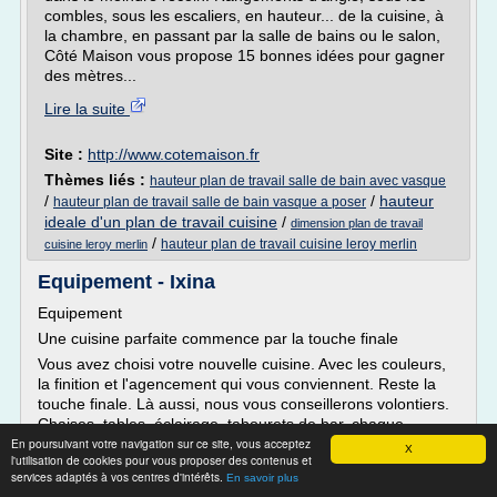
combles, sous les escaliers, en hauteur... de la cuisine, à
la chambre, en passant par la salle de bains ou le salon,
Côté Maison vous propose 15 bonnes idées pour gagner
des mètres...
Lire la suite
Site :
http://www.cotemaison.fr
Thèmes liés :
hauteur plan de travail salle de bain avec vasque
/
/
hauteur
hauteur plan de travail salle de bain vasque a poser
ideale d'un plan de travail cuisine
/
dimension plan de travail
/
hauteur plan de travail cuisine leroy merlin
cuisine leroy merlin
Equipement - Ixina
Equipement
Une cuisine parfaite commence par la touche finale
Vous avez choisi votre nouvelle cuisine. Avec les couleurs,
la finition et l'agencement qui vous conviennent. Reste la
touche finale. Là aussi, nous vous conseillerons volontiers.
Chaises, tables, éclairage, tabourets de bar, chaque
En poursuivant votre navigation sur ce site, vous acceptez
élément de déco fait de votre cuisine un lieu de vie. Nul
X
l'utilisation de cookies pour vous proposer des contenus et
besoin de parcourir des kilomètres, vous...
services adaptés à vos centres d'intérêts.
En savoir plus