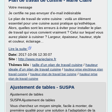
Plan de travail de cuisine - Marie Claire
Votre message
Je certifie ne pas envoyer d'e-mail indésirable
Le plan de travail de votre cuisine : voilà un élément
essentiel pour une cuisine aussi pratique qu'esthétique.
Alors, quelles sont les erreurs à éviter pour installer le plan
de travail qui vous convient vraiment ? Celui sur lequel vous
aurez plaisir à cuisiner ? Largeur, épaisseur, hauteur, style
et couleur, éclairage...
Lire la suite
Date:
2017-10-06 12:30:07
Site :
http://www.marieclaire.fr
Thèmes liés :
taille d'un plan de travail cuisine
/
hauteur
ideale d'un plan de travail cuisine
/
hauteur prise electrique plan
/
/
travail cuisine
hauteur plan de travail bar cuisine
hauteur prise
plan de travail cuisine
Ajustement de tables - SUSPA
Ajustement de tables
SUSPA Ajustement de tables
Vous cherchez un moyen simple, facile à monter, de
première qualité pour une solution à l'adaptation de la