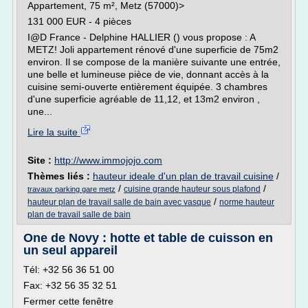
Appartement, 75 m², Metz (57000)>
131 000 EUR - 4 pièces
I@D France - Delphine HALLIER () vous propose : A
METZ! Joli appartement rénové d'une superficie de 75m2
environ. Il se compose de la manière suivante une entrée,
une belle et lumineuse pièce de vie, donnant accès à la
cuisine semi-ouverte entièrement équipée. 3 chambres
d'une superficie agréable de 11,12, et 13m2 environ ,
une...
Lire la suite
Site :
http://www.immojojo.com
Thèmes liés :
hauteur ideale d'un plan de travail cuisine
/
/
/
cuisine grande hauteur sous plafond
travaux parking gare metz
/
hauteur plan de travail salle de bain avec vasque
norme hauteur
plan de travail salle de bain
One de Novy : hotte et table de cuisson en
un seul appareil
Tél: +32 56 36 51 00
Fax: +32 56 35 32 51
Fermer cette fenêtre