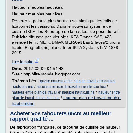
Hauteur meubles haut ikea
Hauteur meubles haut ikea
Reperer ie point le pius haut du soi ainsi que les rails de
fixation et les caissons. Dans le nouveau systeme de
cuisine IKEA, les Reperage de la hauteur de pose du rail.
Publicite diffusee par Meubles IKEA France SAS, 425
avenue Henri. METODMAXIMERA elt bas 2 faces/2 tiroirs
hauts, Ringhult gris, blanc. Inter IKEA Systems B.V. 1999 -
2015...
Lire la suite
Date:
2017-02-09 04:54:48
Site :
http://lits-monde.blogspot.com
Thèmes liés :
quelle hauteur entre plan de travail et meubles
/
/
hauts cuisine
hauteur entre plan de travail et meuble haut ikea
/
hauteur entre plan de travail et meuble haut cuisine
hauteur entre
/
hauteur plan de travail meuble
plan de travail et meuble haut
haut cuisine
Acheter vos tabourets 65cm au meilleur
rapport qualité ...
De fabrication française, ce tabouret de cuisine de hauteur
65cm à l'allure rétro allie légèreté, robustesse et confort.