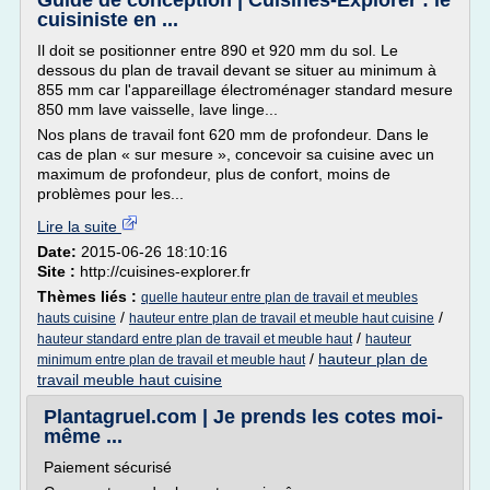
Guide de conception | Cuisines-Explorer : le
cuisiniste en ...
Il doit se positionner entre 890 et 920 mm du sol. Le
dessous du plan de travail devant se situer au minimum à
855 mm car l'appareillage électroménager standard mesure
850 mm lave vaisselle, lave linge...
Nos plans de travail font 620 mm de profondeur. Dans le
cas de plan « sur mesure », concevoir sa cuisine avec un
maximum de profondeur, plus de confort, moins de
problèmes pour les...
Lire la suite
Date:
2015-06-26 18:10:16
Site :
http://cuisines-explorer.fr
Thèmes liés :
quelle hauteur entre plan de travail et meubles
/
/
hauts cuisine
hauteur entre plan de travail et meuble haut cuisine
/
hauteur standard entre plan de travail et meuble haut
hauteur
/
hauteur plan de
minimum entre plan de travail et meuble haut
travail meuble haut cuisine
Plantagruel.com | Je prends les cotes moi-
même ...
Paiement sécurisé