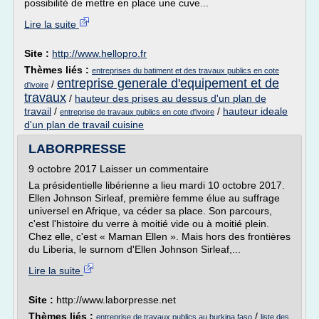
possibilité de mettre en place une cuve...
Lire la suite
Site :
http://www.hellopro.fr
Thèmes liés :
entreprises du batiment et des travaux publics en cote
entreprise generale d'equipement et de
/
d'ivoire
travaux
/
hauteur des prises au dessus d'un plan de
travail
/
/
hauteur ideale
entreprise de travaux publics en cote d'ivoire
d'un plan de travail cuisine
LABORPRESSE
9 octobre 2017 Laisser un commentaire
La présidentielle libérienne a lieu mardi 10 octobre 2017.
Ellen Johnson Sirleaf, première femme élue au suffrage
universel en Afrique, va céder sa place. Son parcours,
c'est l'histoire du verre à moitié vide ou à moitié plein.
Chez elle, c'est « Maman Ellen ». Mais hors des frontières
du Liberia, le surnom d'Ellen Johnson Sirleaf,...
Lire la suite
Site :
http://www.laborpresse.net
Thèmes liés :
/
entreprise de travaux publics au burkina faso
liste des