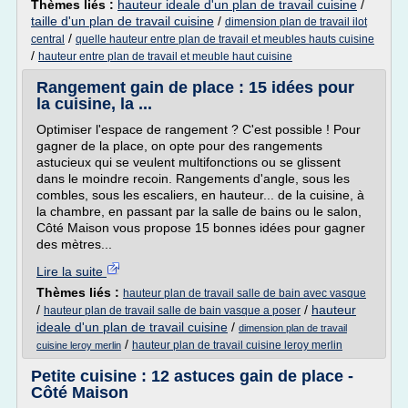
Thèmes liés :
hauteur ideale d'un plan de travail cuisine
/
taille d'un plan de travail cuisine
/
dimension plan de travail ilot
/
central
quelle hauteur entre plan de travail et meubles hauts cuisine
/
hauteur entre plan de travail et meuble haut cuisine
Rangement gain de place : 15 idées pour
la cuisine, la ...
Optimiser l'espace de rangement ? C'est possible ! Pour
gagner de la place, on opte pour des rangements
astucieux qui se veulent multifonctions ou se glissent
dans le moindre recoin. Rangements d'angle, sous les
combles, sous les escaliers, en hauteur... de la cuisine, à
la chambre, en passant par la salle de bains ou le salon,
Côté Maison vous propose 15 bonnes idées pour gagner
des mètres...
Lire la suite
Thèmes liés :
hauteur plan de travail salle de bain avec vasque
/
/
hauteur
hauteur plan de travail salle de bain vasque a poser
ideale d'un plan de travail cuisine
/
dimension plan de travail
/
hauteur plan de travail cuisine leroy merlin
cuisine leroy merlin
Petite cuisine : 12 astuces gain de place -
Côté Maison