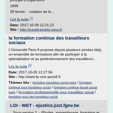
principe d'inspections.
1848
28 février : création de la...
Lire la suite
Date:
2017-10-09 12:21:22
Site :
http://travail-emploi.gouv.fr
la formation continue des travailleurs
sociaux
L'Université Paris 8 propose depuis plusieurs années déjà,
un ensemble de formations afin de participer à la
spécialisation et au perfectionnement des travailleurs...
Lire la suite
Date:
2017-10-09 12:27:56
Site :
http://www.fp.univ-paris8.fr
Thèmes liés :
/
formation travailleur social paris
formation
/
continue pour travailleur social
formation continue travail social
/
formation professionnelle pour travailleur social
/
paris
formation pour etre travailleur social
LOI - WET - ejustice.just.fgov.be
Sous-section 2. - (Etudes, apprentissage, formation et