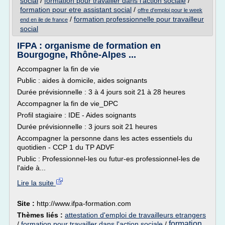
social
/
formation pour travailler dans l'action sociale
/
formation pour etre assistant social
/
offre d'emploi pour le week
/
formation professionnelle pour travailleur
end en ile de france
social
IFPA : organisme de formation en
Bourgogne, Rhône-Alpes ...
Accompagner la fin de vie
Public : aides à domicile, aides soignants
Durée prévisionnelle : 3 à 4 jours soit 21 à 28 heures
Accompagner la fin de vie_DPC
Profil stagiaire : IDE - Aides soignants
Durée prévisionnelle : 3 jours soit 21 heures
Accompagner la personne dans les actes essentiels du
quotidien - CCP 1 du TP ADVF
Public : Professionnel-les ou futur-es professionnel-les de
l'aide à...
Lire la suite
Site :
http://www.ifpa-formation.com
Thèmes liés :
attestation d'emploi de travailleurs etrangers
formation
/
formation pour travailler dans l'action sociale
/