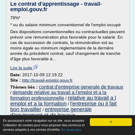
Le contrat d'apprentissage - travail-
emploi.gouv.fr
78%*
* ou du salaire minimum conventionnel de l'emploi occupé
Des dispositions conventionnelles ou contractuelles peuvent
prévoir une rémunération plus favorable pour le salarié. En
cas de succession de contrats, la rémunération est au
moins égale au minimum réglementaire de la dernière
année du précédent contrat, sauf changement de tranche
d'âge plus favorable à...
Lire la suite
Date:
2017-10-09 12:19:22
Site :
http://travail-emploi.gouv.fr
contrat d'entreprise generale de travaux
Thèmes liés :
demande relative au travail a l'emploi et a la
/
relative au travail a l
formation professionnelle
/
emploi et a la formation
l'entreprise ou il fait
/
bon travailler
entreprise generale
/
d'equipement et de travaux
En poursuivant votre navigation sur ce site, vous acceptez
X
LOI - WET
l'utilisation de cookies pour vous proposer des contenus et
services adaptés à vos centres d'intérêts.
En savoir plus
Art. 11ter . (§ 1.)