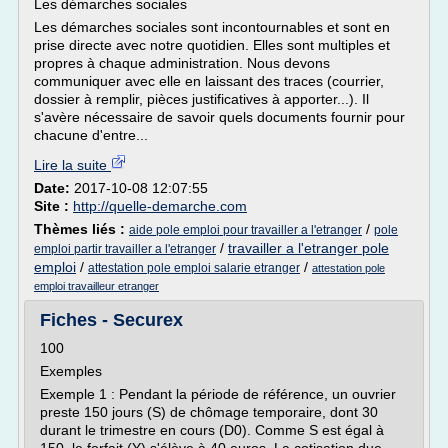
Les démarches sociales
Les démarches sociales sont incontournables et sont en
prise directe avec notre quotidien. Elles sont multiples et
propres à chaque administration. Nous devons
communiquer avec elle en laissant des traces (courrier,
dossier à remplir, pièces justificatives à apporter...). Il
s'avère nécessaire de savoir quels documents fournir pour
chacune d'entre...
Lire la suite
Date:
2017-10-08 12:07:55
Site :
http://quelle-demarche.com
Thèmes liés :
/
aide pole emploi pour travailler a l'etranger
pole
/
travailler a l'etranger pole
emploi partir travailler a l'etranger
emploi
/
/
attestation pole emploi salarie etranger
attestation pole
emploi travailleur etranger
Fiches - Securex
100
Exemples
Exemple 1 : Pendant la période de référence, un ouvrier
preste 150 jours (S) de chômage temporaire, dont 30
durant le trimestre en cours (D0). Comme S est égal à