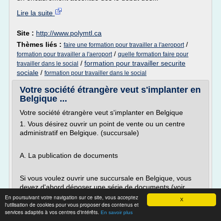
Lire la suite
Site :
http://www.polymtl.ca
Thèmes liés :
/
faire une formation pour travailler a l'aeroport
/
formation pour travailler a l'aeroport
quelle formation faire pour
/
formation pour travailler securite
travailler dans le social
sociale
/
formation pour travailler dans le social
Votre société étrangère veut s'implanter en
Belgique ...
Votre société étrangère veut s'implanter en Belgique
1. Vous désirez ouvrir un point de vente ou un centre
administratif en Belgique. (succursale)
A. La publication de documents
Si vous voulez ouvrir une succursale en Belgique, vous
devez d'abord déposer une série de documents (voir
articles 81 et 82 du Code des sociétés ) au greffe du
En poursuivant votre navigation sur ce site, vous acceptez
X
l'utilisation de cookies pour vous proposer des contenus et
Tribunal de Commerce dans le ressort duquel...
services adaptés à vos centres d'intérêts.
En savoir plus
Lire la suite