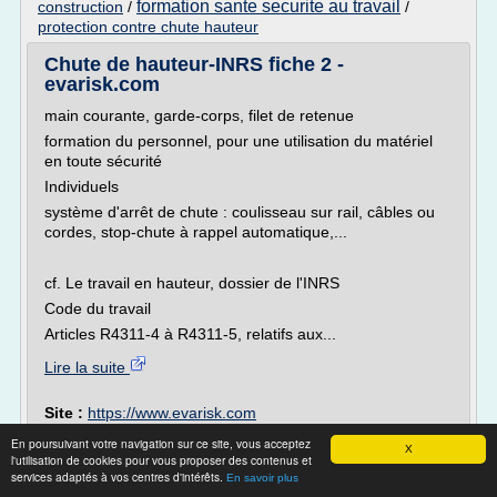
formation sante securite au travail
construction
/
/
protection contre chute hauteur
Chute de hauteur-INRS fiche 2 -
evarisk.com
main courante, garde-corps, filet de retenue
formation du personnel, pour une utilisation du matériel
en toute sécurité
Individuels
système d'arrêt de chute : coulisseau sur rail, câbles ou
cordes, stop-chute à rappel automatique,...
cf. Le travail en hauteur, dossier de l'INRS
Code du travail
Articles R4311-4 à R4311-5, relatifs aux...
Lire la suite
Site :
https://www.evarisk.com
Thèmes liés :
equipement de protection individuelle
En poursuivant votre navigation sur ce site, vous acceptez
X
contre les chutes de hauteur
/
l'utilisation de cookies pour vous proposer des contenus et
inrs protection individuelle contre les
services adaptés à vos centres d'intérêts.
/
protection individuelle contre les chutes
En savoir plus
chutes de hauteur