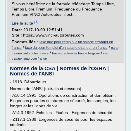
Si vous bénéficiez de la formule télépéage Temps Libre,
Temps Libre Premium, Fréquence ou Fréquence
Premium VINCI Autoroutes, il est...
Lire la suite
Date:
2017-10-09 12:51:41
Site :
https://www.vinci-autoroutes.com
Thèmes liés :
taxe due pour l'emploi d'un salarie etranger en
/
/
france
taxe du pour l'emploi d'un salarie etranger en france
carte
/
/
travaux autoroutes france
travaux autoroute france belgique
info
travaux autoroute france
Normes de la CSA | Normes de l'OSHA |
Normes de l'ANSI
- 1918 Débardeurs
Normes de l'ANSI (extraits ci-dessous)
- A10.14-1991 Opérations de construction et démolition :
Exigences pour les ceintures de sécurité, les sangles, les
longes et les lignes de vie
- A14.3-1992 Échelles - Fixées - Exigences de sécurité
- Z117.1-1989 Exigences de sécurité pour les espaces
confinés