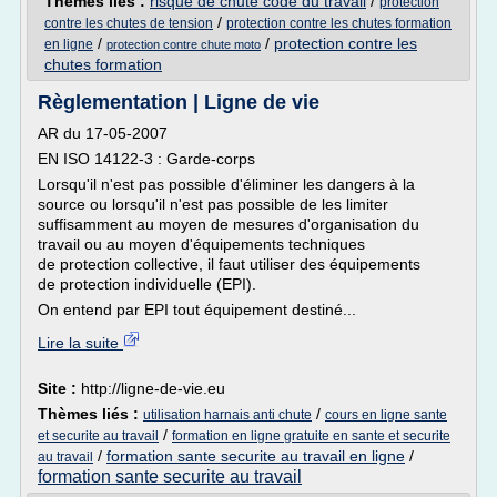
Thèmes liés :
risque de chute code du travail
/
protection
/
contre les chutes de tension
protection contre les chutes formation
/
/
protection contre les
en ligne
protection contre chute moto
chutes formation
Règlementation | Ligne de vie
AR du 17-05-2007
EN ISO 14122-3 : Garde-corps
Lorsqu'il n'est pas possible d'éliminer les dangers à la
source ou lorsqu'il n'est pas possible de les limiter
suffisamment au moyen de mesures d'organisation du
travail ou au moyen d'équipements techniques
de protection collective, il faut utiliser des équipements
de protection individuelle (EPI).
On entend par EPI tout équipement destiné...
Lire la suite
Site :
http://ligne-de-vie.eu
Thèmes liés :
/
utilisation harnais anti chute
cours en ligne sante
/
et securite au travail
formation en ligne gratuite en sante et securite
/
formation sante securite au travail en ligne
/
au travail
formation sante securite au travail