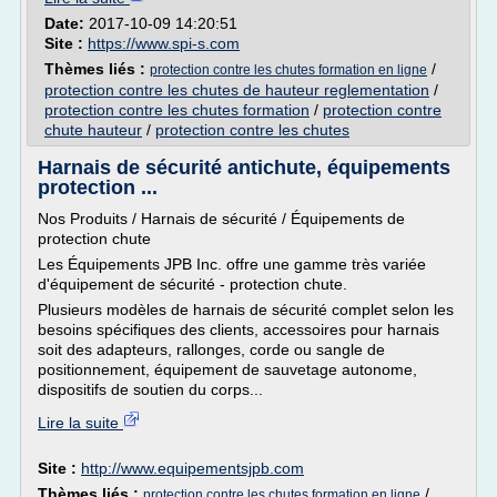
Date:
2017-10-09 14:20:51
Site :
https://www.spi-s.com
Thèmes liés :
/
protection contre les chutes formation en ligne
protection contre les chutes de hauteur reglementation
/
protection contre les chutes formation
/
protection contre
chute hauteur
/
protection contre les chutes
Harnais de sécurité antichute, équipements
protection ...
Nos Produits / Harnais de sécurité / Équipements de
protection chute
Les Équipements JPB Inc. offre une gamme très variée
d'équipement de sécurité - protection chute.
Plusieurs modèles de harnais de sécurité complet selon les
besoins spécifiques des clients, accessoires pour harnais
soit des adapteurs, rallonges, corde ou sangle de
positionnement, équipement de sauvetage autonome,
dispositifs de soutien du corps...
Lire la suite
Site :
http://www.equipementsjpb.com
Thèmes liés :
/
protection contre les chutes formation en ligne