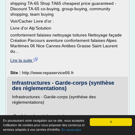
shipping TA-65 Shop TA65 cheapest price guaranteed -
Discount TA-65 co-buying, group-buying, community
shopping, team buying
Voir/Cacher Livre d'or :
Livre d'or Alp'Solution
confortement falaises nettoyage toitures Nettoyage façade
Création Parcours aventure confortement falaises Alpes
Maritimes 06 Nice Cannes Antibes Grasse Saint Laurent
du...
Lire la suite
Site :
http://www.repaservice66.fr
Infrastructures - Garde-corps (synthèse
des règlementations)
Infrastructures - Garde-corps (synthèse des
règlementations)
Synthèse des réglementations
En poursuivant votre navigation sur ce site, vous acceptez
X
Sommaire
l'utilisation de cookies pour vous proposer des contenus et
services adaptés à vos centres d'intérêts.
Télécharger le tableau de synthèse (au format
En savoir plus