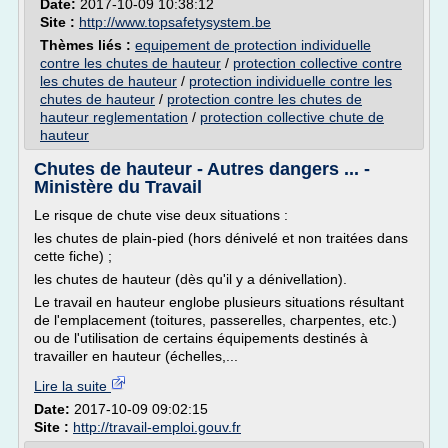
Date:
2017-10-09 10:38:12
Site :
http://www.topsafetysystem.be
Thèmes liés :
equipement de protection individuelle
contre les chutes de hauteur
/
protection collective contre
les chutes de hauteur
/
protection individuelle contre les
chutes de hauteur
/
protection contre les chutes de
hauteur reglementation
/
protection collective chute de
hauteur
Chutes de hauteur - Autres dangers ... -
Ministère du Travail
Le risque de chute vise deux situations :
les chutes de plain-pied (hors dénivelé et non traitées dans
cette fiche) ;
les chutes de hauteur (dès qu'il y a dénivellation).
Le travail en hauteur englobe plusieurs situations résultant
de l'emplacement (toitures, passerelles, charpentes, etc.)
ou de l'utilisation de certains équipements destinés à
travailler en hauteur (échelles,...
Lire la suite
Date:
2017-10-09 09:02:15
Site :
http://travail-emploi.gouv.fr