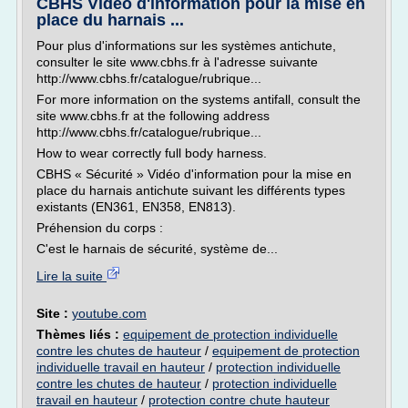
CBHS Vidéo d'information pour la mise en
place du harnais ...
Pour plus d'informations sur les systèmes antichute,
consulter le site www.cbhs.fr à l'adresse suivante
http://www.cbhs.fr/catalogue/rubrique...
For more information on the systems antifall, consult the
site www.cbhs.fr at the following address
http://www.cbhs.fr/catalogue/rubrique...
How to wear correctly full body harness.
CBHS « Sécurité » Vidéo d'information pour la mise en
place du harnais antichute suivant les différents types
existants (EN361, EN358, EN813).
Préhension du corps :
C'est le harnais de sécurité, système de...
Lire la suite
Site :
youtube.com
Thèmes liés :
equipement de protection individuelle
contre les chutes de hauteur
/
equipement de protection
individuelle travail en hauteur
/
protection individuelle
contre les chutes de hauteur
/
protection individuelle
travail en hauteur
/
protection contre chute hauteur