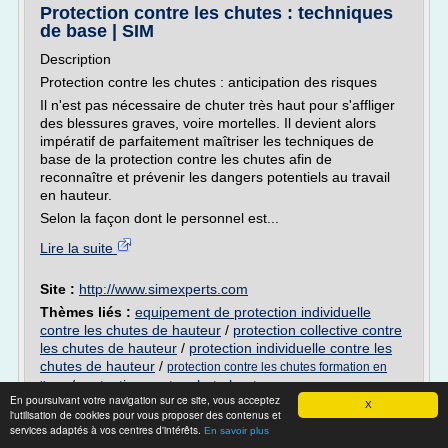
Protection contre les chutes : techniques
de base | SIM
Description
Protection contre les chutes : anticipation des risques
Il n'est pas nécessaire de chuter très haut pour s'affliger
des blessures graves, voire mortelles. Il devient alors
impératif de parfaitement maîtriser les techniques de
base de la protection contre les chutes afin de
reconnaître et prévenir les dangers potentiels au travail
en hauteur.
Selon la façon dont le personnel est...
Lire la suite
Site :
http://www.simexperts.com
Thèmes liés :
equipement de protection individuelle
contre les chutes de hauteur
/
protection collective contre
les chutes de hauteur
/
protection individuelle contre les
chutes de hauteur
/
protection contre les chutes formation en
/
protection contre chute hauteur
ligne
En poursuivant votre navigation sur ce site, vous acceptez
X
l'utilisation de cookies pour vous proposer des contenus et
Equipements de protection individuelle
services adaptés à vos centres d'intérêts.
En savoir plus
contre les chutes