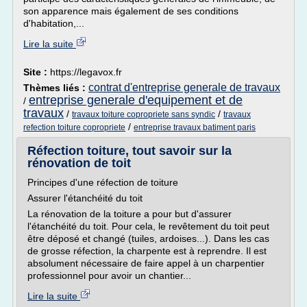
son apparence mais également de ses conditions
d'habitation,...
Lire la suite
Site :
https://legavox.fr
contrat d'entreprise generale de travaux
Thèmes liés :
entreprise generale d'equipement et de
/
travaux
/
/
travaux toiture copropriete sans syndic
travaux
/
refection toiture copropriete
entreprise travaux batiment paris
Réfection toiture, tout savoir sur la
rénovation de toit
Principes d'une réfection de toiture
Assurer l'étanchéité du toit
La rénovation de la toiture a pour but d'assurer
l'étanchéité du toit. Pour cela, le revêtement du toit peut
être déposé et changé (tuiles, ardoises...). Dans les cas
de grosse réfection, la charpente est à reprendre. Il est
absolument nécessaire de faire appel à un charpentier
professionnel pour avoir un chantier...
Lire la suite