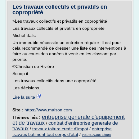
Les travaux collectifs et privatifs en
copropriété
>Les travaux collectifs et privatifs en copropriété
Les travaux collectifs et privatifs en copropriété
Michel Balic
Un immeuble nécessite un entretien régulier. Il est pour
cela recommandé de dresser une liste des interventions à
faire au cours des années à venir en les classant par
priorité.
©Christian de Rivière
Scoop.it
Les travaux collectifs dans une copropriété
Les décisions...
Lire la suite
Site :
https://www.maison.com
entreprise generale d'equipement
Thèmes liés :
et de travaux
contrat d'entreprise generale de
/
travaux
/
travaux toiture credit d'impot
/
entreprise
travaux batiment tout corps d'etat
/
vote travaux toiture