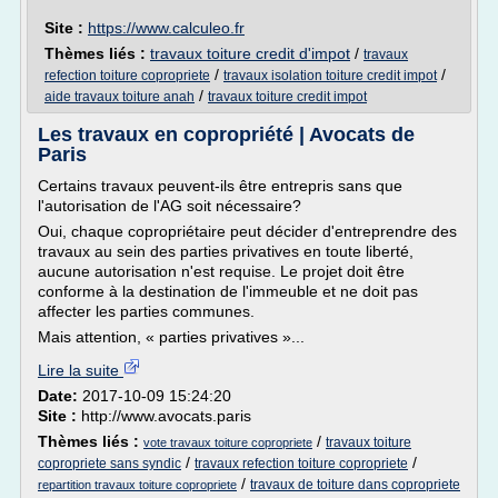
Site :
https://www.calculeo.fr
Thèmes liés :
travaux toiture credit d'impot
/
travaux
/
/
refection toiture copropriete
travaux isolation toiture credit impot
/
aide travaux toiture anah
travaux toiture credit impot
Les travaux en copropriété | Avocats de
Paris
Certains travaux peuvent-ils être entrepris sans que
l'autorisation de l'AG soit nécessaire?
Oui, chaque copropriétaire peut décider d'entreprendre des
travaux au sein des parties privatives en toute liberté,
aucune autorisation n'est requise. Le projet doit être
conforme à la destination de l'immeuble et ne doit pas
affecter les parties communes.
Mais attention, « parties privatives »...
Lire la suite
Date:
2017-10-09 15:24:20
Site :
http://www.avocats.paris
Thèmes liés :
/
travaux toiture
vote travaux toiture copropriete
/
/
copropriete sans syndic
travaux refection toiture copropriete
/
travaux de toiture dans copropriete
repartition travaux toiture copropriete