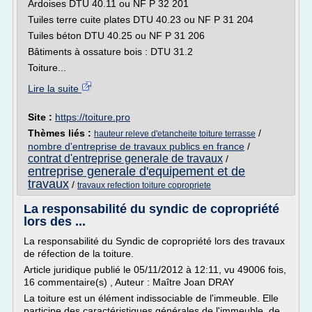
Ardoises DTU 40.11 ou NF P 32 201
Tuiles terre cuite plates DTU 40.23 ou NF P 31 204
Tuiles béton DTU 40.25 ou NF P 31 206
Bâtiments à ossature bois : DTU 31.2
Toiture...
Lire la suite
Site :
https://toiture.pro
Thèmes liés :
/
hauteur releve d'etancheite toiture terrasse
nombre d'entreprise de travaux publics en france
/
contrat d'entreprise generale de travaux
/
entreprise generale d'equipement et de
travaux
/
travaux refection toiture copropriete
La responsabilité du syndic de copropriété
lors des ...
La responsabilité du Syndic de copropriété lors des travaux
de réfection de la toiture.
Article juridique publié le 05/11/2012 à 12:11, vu 49006 fois,
16 commentaire(s) , Auteur : Maître Joan DRAY
La toiture est un élément indissociable de l'immeuble. Elle
participe des caractéristiques générales de l'immeuble, de