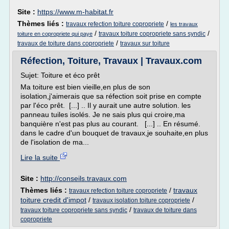
Site :
https://www.m-habitat.fr
Thèmes liés :
/
travaux refection toiture copropriete
les travaux
/
/
travaux toiture copropriete sans syndic
toiture en copropriete qui paye
/
travaux de toiture dans copropriete
travaux sur toiture
Réfection, Toiture, Travaux | Travaux.com
Sujet: Toiture et éco prêt
Ma toiture est bien vieille,en plus de son
isolation,j'aimerais que sa réfection soit prise en compte
par l'éco prêt. [...] .. Il y aurait une autre solution. les
panneau tuiles isolés. Je ne sais plus qui croire,ma
banquière n'est pas plus au courant. [...] .. En résumé.
dans le cadre d'un bouquet de travaux,je souhaite,en plus
de l'isolation de ma...
Lire la suite
Site :
http://conseils.travaux.com
Thèmes liés :
/
travaux
travaux refection toiture copropriete
toiture credit d'impot
/
/
travaux isolation toiture copropriete
/
travaux toiture copropriete sans syndic
travaux de toiture dans
copropriete