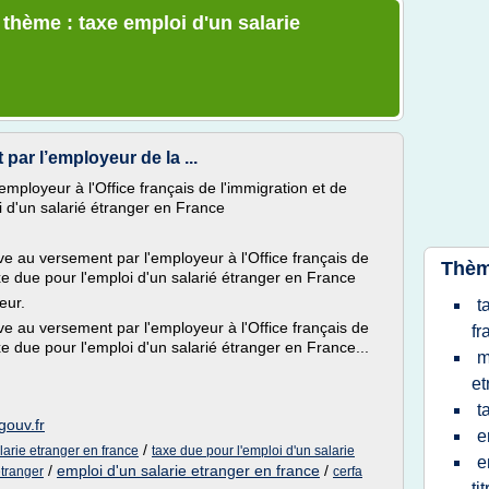
 thème : taxe emploi d'un salarie
par l’employeur de la ...
employeur à l'Office français de l'immigration et de
oi d'un salarié étranger en France
e au versement par l'employeur à l'Office français de
Thèm
taxe due pour l'emploi d'un salarié étranger en France
eur.
t
e au versement par l'employeur à l'Office français de
fr
axe due pour l'emploi d'un salarié étranger en France...
m
et
t
gouv.fr
e
/
larie etranger en france
taxe due pour l'emploi d'un salarie
e
/
emploi d'un salarie etranger en france
/
etranger
cerfa
ti