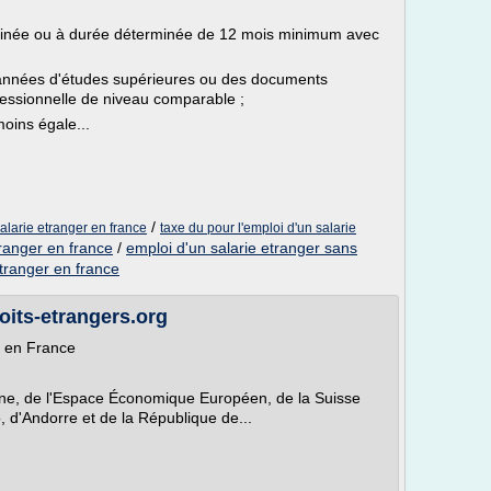
erminée ou à durée déterminée de 12 mois minimum avec
 années d'études supérieures ou des documents
fessionnelle de niveau comparable ;
oins égale...
/
salarie etranger en france
taxe du pour l'emploi d'un salarie
tranger en france
/
emploi d'un salarie etranger sans
etranger en france
roits-etrangers.org
s en France
nne, de l'Espace Économique Européen, de la Suisse
 d'Andorre et de la République de...