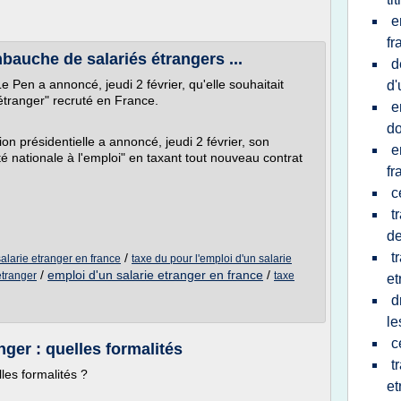
e
fr
bauche de salariés étrangers ...
d
 Pen a annoncé, jeudi 2 février, qu'elle souhaitait
d'
étranger" recruté en France.
e
do
ion présidentielle a annoncé, jeudi 2 février, son
e
té nationale à l'emploi" en taxant tout nouveau contrat
fr
c
t
de
t
/
salarie etranger en france
taxe du pour l'emploi d'un salarie
/
emploi d'un salarie etranger en france
/
etranger
taxe
et
d
le
c
ger : quelles formalités
t
les formalités ?
et