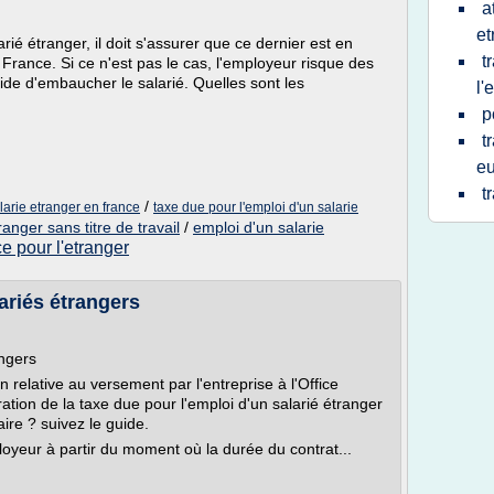
a
et
 étranger, il doit s'assurer que ce dernier est en
t
n France. Si ce n'est pas le cas, l'employeur risque des
cide d'embaucher le salarié. Quelles sont les
l'
p
t
e
t
/
larie etranger en france
taxe due pour l'emploi d'un salarie
ranger sans titre de travail
/
emploi d'un salarie
ce pour l'etranger
ariés étrangers
ngers
relative au versement par l'entreprise à l'Office
ration de la taxe due pour l'emploi d'un salarié étranger
re ? suivez le guide.
ployeur à partir du moment où la durée du contrat...