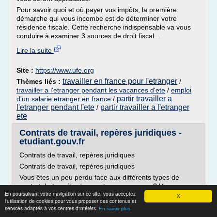
Pour savoir quoi et où payer vos impôts, la première
démarche qui vous incombe est de déterminer votre
résidence fiscale. Cette recherche indispensable va vous
conduire à examiner 3 sources de droit fiscal...
Lire la suite
Site :
https://www.ufe.org
travailler en france pour l'etranger
Thèmes liés :
/
travailler a l'etranger pendant les vacances d'ete
/
emploi
partir travailler a
d'un salarie etranger en france
/
l'etranger pendant l'ete
partir travailler a l'etranger
/
ete
Contrats de travail, repères juridiques -
etudiant.gouv.fr
Contrats de travail, repères juridiques
Contrats de travail, repères juridiques
Vous êtes un peu perdu face aux différents types de
contrat de travail qu'on peut vous proposer ? Vous vous
En poursuivant votre navigation sur ce site, vous acceptez
demandez ce qu'ils impliquent ? Voici une première
X
l'utilisation de cookies pour vous proposer des contenus et
orientation sur la réglementation la plus essentielle, avec
services adaptés à vos centres d'intérêts.
En savoir plus
des liens vers une information plus approfondie.