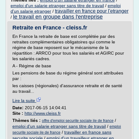
Thèmes liés :
emploi d'un salarie etranger en france
/
emploi d'un salarie etranger sans titre de travail
/
emploi
travailler en france pour l'etranger
d'un salarie etranger
/
le travail en groupe dans l'entreprise
/
Retraite en France - cleiss.fr
En France la retraite de base est complétée par des
retraites complémentaires obligatoires qui comme le
régime de base reposent sur le mécanisme de la
répartition : ARRCO pour tous les salariés et AGIRC pour
les salariés cadres.
A - Régime de base
Les pensions de base du régime général sont attribuées
par :
les caisses (régionales) d'assurance retraite et de santé
au travail...
Lire la suite
Date:
2017-06-15 14:04:41
Site :
http://www.cleiss.fr
Thèmes liés :
/
offre d'emploi securite sociale ile de france
emploi d'un salarie etranger sans titre de travail
/
emploi
/
travailler en france sans
securite sociale ile de france
securite sociale
/
emploi d'un travailleur etranger en