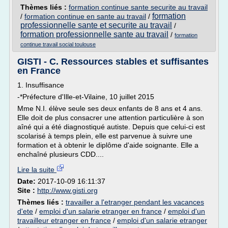
Thèmes liés :
formation continue sante securite au travail
formation
/
formation continue en sante au travail
/
professionnelle sante et securite au travail
/
formation professionnelle sante au travail
/
formation
continue travail social toulouse
GISTI - C. Ressources stables et suffisantes
en France
1. Insuffisance
-*Préfecture d'Ille-et-Vilaine, 10 juillet 2015
Mme N.I. élève seule ses deux enfants de 8 ans et 4 ans.
Elle doit de plus consacrer une attention particulière à son
aîné qui a été diagnostiqué autiste. Depuis que celui-ci est
scolarisé à temps plein, elle est parvenue à suivre une
formation et à obtenir le diplôme d'aide soignante. Elle a
enchaîné plusieurs CDD....
Lire la suite
Date:
2017-10-09 16:11:37
Site :
http://www.gisti.org
Thèmes liés :
travailler a l'etranger pendant les vacances
d'ete
/
emploi d'un salarie etranger en france
/
emploi d'un
travailleur etranger en france
/
emploi d'un salarie etranger