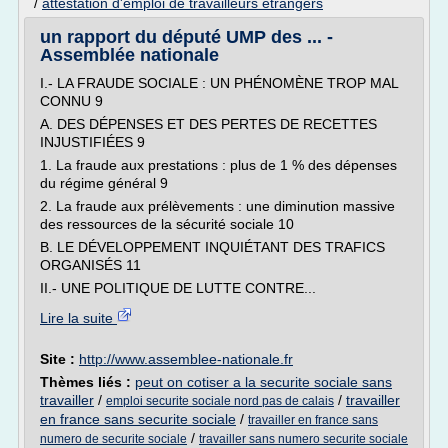
/
attestation d'emploi de travailleurs etrangers
un rapport du député UMP des ... -
Assemblée nationale
I.- LA FRAUDE SOCIALE : UN PHÉNOMÈNE TROP MAL
CONNU 9
A. DES DÉPENSES ET DES PERTES DE RECETTES
INJUSTIFIÉES 9
1. La fraude aux prestations : plus de 1 % des dépenses
du régime général 9
2. La fraude aux prélèvements : une diminution massive
des ressources de la sécurité sociale 10
B. LE DÉVELOPPEMENT INQUIÉTANT DES TRAFICS
ORGANISÉS 11
II.- UNE POLITIQUE DE LUTTE CONTRE...
Lire la suite
Site :
http://www.assemblee-nationale.fr
Thèmes liés :
peut on cotiser a la securite sociale sans
travailler
/
/
travailler
emploi securite sociale nord pas de calais
en france sans securite sociale
/
travailler en france sans
/
numero de securite sociale
travailler sans numero securite sociale