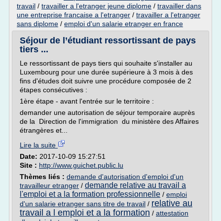
travail
/
travailler a l'etranger jeune diplome
/
travailler dans
une entreprise francaise a l'etranger
/
travailler a l'etranger
sans diplome
/
emploi d'un salarie etranger en france
Séjour de l’étudiant ressortissant de pays
tiers ...
Le ressortissant de pays tiers qui souhaite s'installer au
Luxembourg pour une durée supérieure à 3 mois à des
fins d'études doit suivre une procédure composée de 2
étapes consécutives :
1ère étape - avant l'entrée sur le territoire :
demander une autorisation de séjour temporaire auprès
de la Direction de l'immigration du ministère des Affaires
étrangères et...
Lire la suite
Date:
2017-10-09 15:27:51
Site :
http://www.guichet.public.lu
Thèmes liés :
demande d'autorisation d'emploi d'un
demande relative au travail a
travailleur etranger
/
l'emploi et a la formation professionnelle
/
emploi
relative au
d'un salarie etranger sans titre de travail
/
travail a l emploi et a la formation
/
attestation