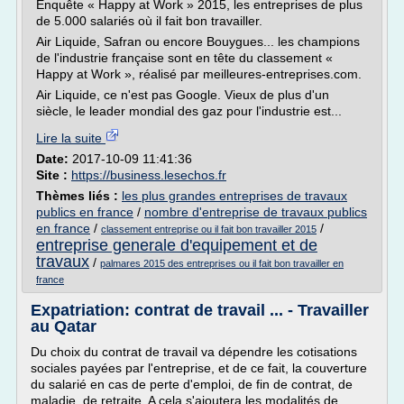
Enquête « Happy at Work » 2015, les entreprises de plus
de 5.000 salariés où il fait bon travailler.
Air Liquide, Safran ou encore Bouygues... les champions
de l'industrie française sont en tête du classement «
Happy at Work », réalisé par meilleures-entreprises.com.
Air Liquide, ce n'est pas Google. Vieux de plus d'un
siècle, le leader mondial des gaz pour l'industrie est...
Lire la suite
Date:
2017-10-09 11:41:36
Site :
https://business.lesechos.fr
Thèmes liés :
les plus grandes entreprises de travaux
publics en france
/
nombre d'entreprise de travaux publics
en france
/
/
classement entreprise ou il fait bon travailler 2015
entreprise generale d'equipement et de
travaux
/
palmares 2015 des entreprises ou il fait bon travailler en
france
Expatriation: contrat de travail ... - Travailler
au Qatar
Du choix du contrat de travail va dépendre les cotisations
sociales payées par l'entreprise, et de ce fait, la couverture
du salarié en cas de perte d'emploi, de fin de contrat, de
maladie, de retraite. A cela s'ajoutera les modalités de